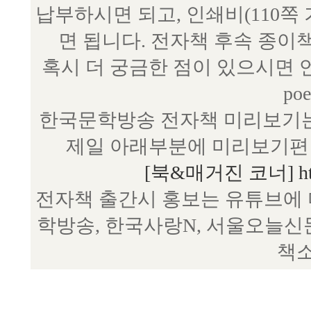
납부하시면 되고, 인쇄비(110쪽
면 됩니다. 전자책 후속 종이
혹시 더 궁금한 점이 있으시면 언제
poe
한국문학방송 전자책 미리보기는
제일 아래부분에 미리보기편 
[북&매거진 코너] http:/
전자책 출간시 홍보는 유튜브에 
학방송, 한국사랑N, 서울오늘신
책소