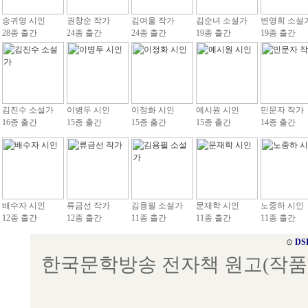
송귀영 시인
권창순 작가
김여울 작가
김순녀 소설가
변영희 소설
28종 출간
24종 출간
24종 출간
19종 출간
19종 출간
김진수 소설가
이병두 시인
이정화 시인
예시원 시인
민문자 작가
16종 출간
15종 출간
15종 출간
15종 출간
14종 출간
배수자 시인
류금선 작가
김용필 소설가
문재학 시인
노중하 시인
12종 출간
12종 출간
11종 출간
11종 출간
11종 출간
⊙
DS
한국문학방송 전자책 원고(작품) 접수