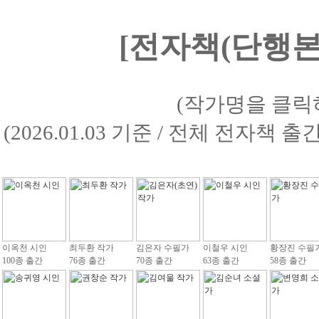
[전자책(단행본)
(작가명을 클릭
(2026.01.03 기준 / 전체 전자책 
이옥천 시인
최두환 작가
김은자 수필가
이철우 시인
황장진 수필
100종 출간
76종 출간
70종 출간
63종 출간
58종 출간