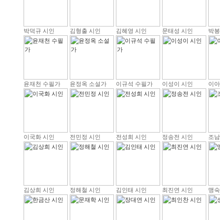
박덕규 시인
김형출 시인
김혜영 시인
문태성 시인
박봉
윤재천 수필가
윤정옥 소설가
이규석 수필가
이성이 시인
이아
이국화 시인
전민정 시인
전성희 시인
정송전 시인
조남
김상희 시인
정해철 시인
김인태 시인
최진연 시인
맹숙