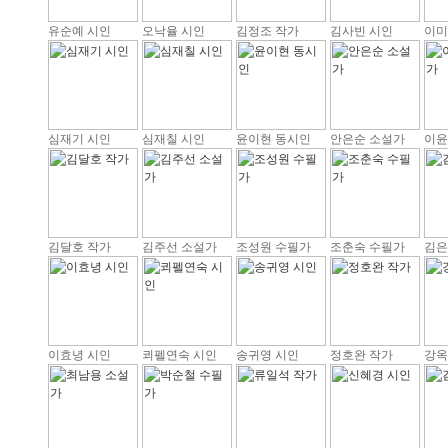
유순예 시인
오낙율 시인
김정조 작가
김사빈 시인
이미
심재기 시인
심재칠 시인
윤이현 동시인
안은순 소설가
이윤
김달호 작가
김주선 소설가
조성원 수필가
조춘숙 수필가
김은
이효녕 시인
쾨펠연숙 시인
송귀영 시인
정호완 작가
강옥