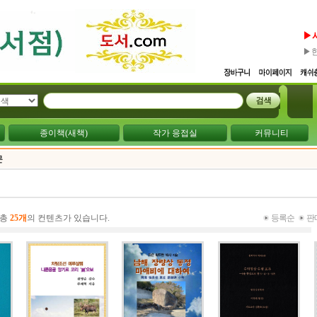
▶
▶
종이책(새책)
작가 응접실
커뮤니티
문
 총
25개
의 컨텐츠가 있습니다.
등록순
판