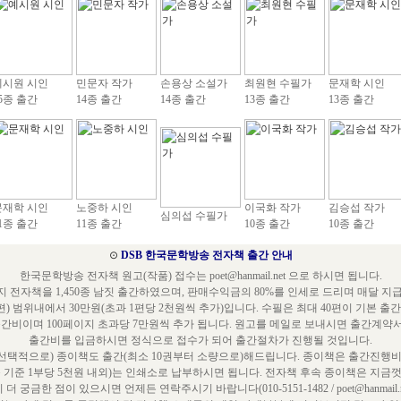
예시원 시인
민문자 작가
손용상 소설가
최원현 수필가
문재학 시인
5종 출간
14종 출간
14종 출간
13종 출간
13종 출간
문재학 시인
노중하 시인
이국화 작가
김승섭 작가
심의섭 수필가
1종 출간
11종 출간
10종 출간
10종 출간
⊙
DSB 한국문학방송 전자책 출간 안내
한국문학방송 전자책 원고(작품) 접수는 poet@hanmail.net 으로 하시면 됩니다.
 전자책을 1,450종 남짓 출간하였으며, 판매수익금의 80%를 인세로 드리며 매달 지
편) 범위내에서 30만원(초과 1편당 2천원씩 추가)입니다. 수필은 최대 40편이 기본 출
출간비이며 100페이지 초과당 7만원씩 추가 됩니다. 원고를 메일로 보내시면 출간계약
출간비를 입금하시면 정식으로 접수가 되어 출간절차가 진행될 것입니다.
택적으로) 종이책도 출간(최소 10권부터 소량으로)해드립니다. 종이책은 출간진행비
쪽 기준 1부당 5천원 내외)는 인쇄소로 납부하시면 됩니다. 전자책 후속 종이책은 지금껏
 더 궁금한 점이 있으시면 언제든 연락주시기 바랍니다(010-5151-1482 / poet@hanmail.ne