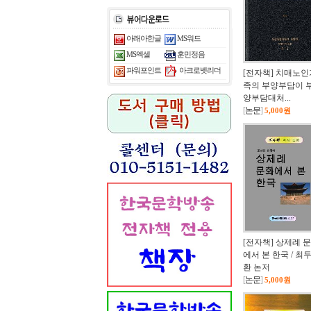
아래아한글
MS워드
MS엑셀
훈민정음
아크로벳리더
파워포인트
[전자책] 치매노인
족의 부양부담이 
양부담대처...
[
논문
]
5,000원
[전자책] 상제례 
에서 본 한국 / 최
환 논저
[
논문
]
5,000원