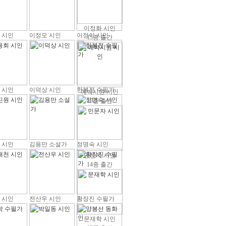
이정화 시인
 시인
이정모 시인
이정이 시인
15종 출간
 시인
이덕상 시인
한봉전 수필가
예박시원 시인
15종 출간
 시인
김용만 소설가
정명숙 시인
민문자 시인
14종 출간
 시인
전산우 시인
황장진 수필가
문재학 시인