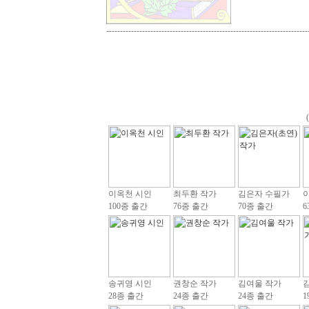
-------------------------------------------------------------------------
이옥천 시인
최두환 작가
김은자 수필가
100종 출간
76종 출간
70종 출간
6
송귀영 시인
권창순 작가
김여울 작가
28종 출간
24종 출간
24종 출간
1