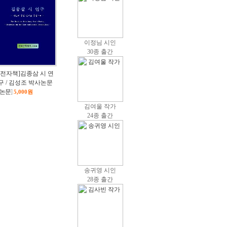
이정님 시인
30종 출간
[전자책]김종삼 시 연
구 / 김성조 박사논문
논문
]
5,000원
김여울 작가
24종 출간
송귀영 시인
28종 출간