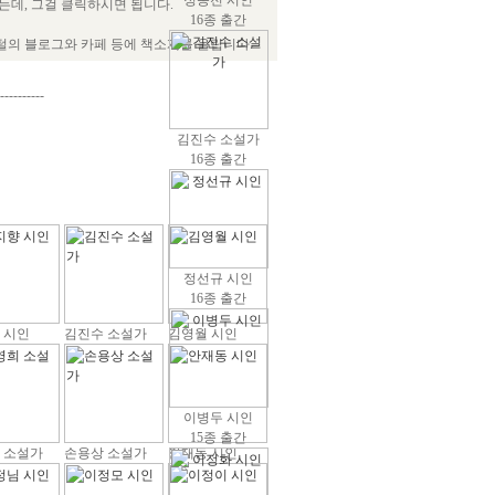
정송전 시인
데, 그걸 클릭하시면 됩니다.
16종 출간
털의 블로그와 카페 등에 책소개를 올립니다.
----------
김진수 소설가
16종 출간
정선규 시인
16종 출간
 시인
김진수 소설가
김영월 시인
이병두 시인
15종 출간
 소설가
손용상 소설가
안재동 시인