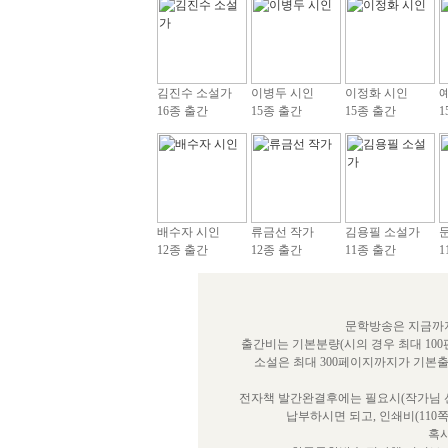
김진수 소설가
이병두 시인
이정화 시인
16종 출간
15종 출간
15종 출간
1
배수자 시인
류금선 작가
김용필 소설가
12종 출간
12종 출간
11종 출간
1
문학방송은 지금까지
출간비는 기본분량(시의 경우 최대 100
소설은 최대 300페이지까지가 기본
전자책 발간완결후에는 필요시(작가님 선
납부하시면 되고, 인쇄비(110
혹시