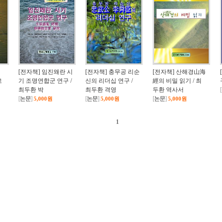
[전자책] 임진왜란 시
[전자책] 충무공 리순
[전자책] 산해경山海
고
기 조명연합군 연구 /
신의 리더십 연구 /
經의 비밀 읽기 / 최
최두환 박
최두환 격영
두환 역사서
[
[
논문
]
[
논문
]
[
논문
]
5,000원
5,000원
5,000원
1