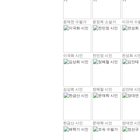
윤재천 수필가
윤정옥 소설가
이규석 수
이국화 시인
전민정 시인
전성희 시
김상희 시인
정해철 시인
김인태 시
한금산 시인
문재학 시인
장대연 시