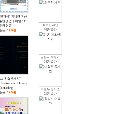
[전자책] 위대한 유산
훈민정음의 비밀 / 최
최두환 시인
두환 논문
76종 출간
논문
]
5,000원
김은자 수필가
64종 출간
[스캔북(전자책)]
Effectiveness of Group
Counseling
이철우 동시인
논문
]
5,000원
63종 출간