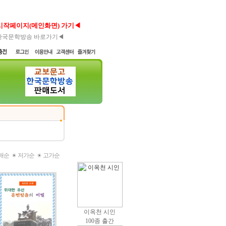
시작페이지(메인화면) 가기◀
한국문학방송 바로가기◀
매순
저가순
고가순
이옥천 시인
100종 출간