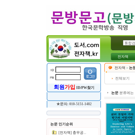
전자책
전자책
논
>
전체보기
회원
가입
ID/PW찾기
논문
분류에는
★문의: 010-5151-1482
논문 인기순위
[전자책] 충무공...