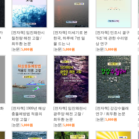
가
[전자책] 임진왜란시
[전자책] 미세기로 본
[전자책] 민조시 결구
부
칠천량 해전 고찰 /
한국, 하루에 7번 밀
‘6조’에 관한 수리명
최두환 논문
물 드는 나
상 연구
[
논문
]
[
논문
]
[
논문
]
[
5,000원
5,000원
5,000원
문화
[전자책] 1909년 해상
[전자책] 임진왜란시
[전자책] 강강수월래
두
충돌예방법 적용의
광주양 해전 고찰 /
연구 / 최두환 논문
지명 고찰 /
최두환 논문
[
논문
]
5,000원
[
논문
]
[
논문
]
[
5,000원
5,000원