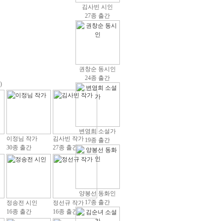
김사빈 시인
27종 출간
권창순 동시인
24종 출간
)
변영희 소설가
이정님 작가
김사빈 작가
19종 출간
30종 출간
27종 출간
양봉선 동화인
17종 출간
정송전 시인
정선규 작가
16종 출간
16종 출간