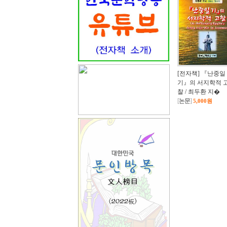
[전자책] 『난중일
기』의 서지학적 
찰 / 최두환 지�
[
논문
]
5,000원