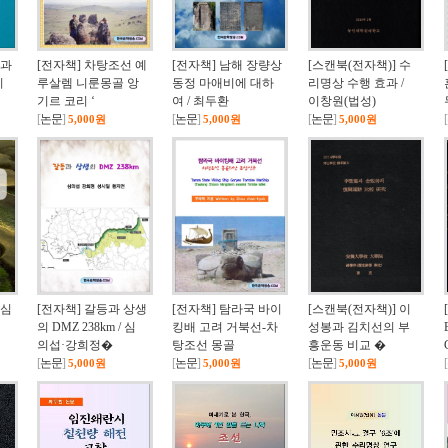
질과
[전자책] 차탕조선 예
[전자책] 남해 장량상
[스캔북(전자책)] 수
시
루살렘 니룬몽골 앙
동정 마애비에 대하
리명상 수행 효과 /
기르 코리 ‘
여 / 최두환
이창원(법성)
[
논문
]
[
논문
]
[
논문
]
[
5,000원
5,000원
5,000원
중심
[전자책] 갈등과 상생
[전자책] 탐라국 바이
[스캔북(전자책)] 이
역
의 DMZ 238km / 심
킹배 고려 거북선-차
성봉과 김치선의 부
의섭·강희정�
탕조선 몽골
흥운동 비교 �
[
논문
]
[
논문
]
[
논문
]
[
5,000원
5,000원
5,000원