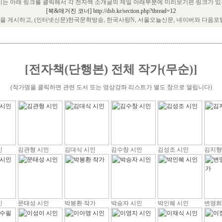
는 아래 링크를 클릭해서 각 전자책 소개글의 제일 아래부분에 미리보기편 링크가 있는
[북&매거진 코너] http://dsb.kr/section.php?thread=12
 게시하고, (인터넷신문)한국문학방송, 한국사랑N, 서울오늘신문, 네이버와 다음포
----------------------------------------------------------------------------------------------------------------
[전자책(단행본) 전체 작가(무순)]
(작가명을 클릭하면 관련 도서 또는 영상강좌 리스트가 별도 창으로 열립니다)
인
김관형 시인
김대식 시인
김수창 시인
김성조 시인
김지향
인
문태성 시인
박봉환 작가
박승자 시인
박인혜 시인
변영희