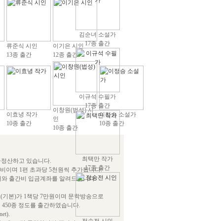
김순녀 소설가
17종 출간
류준식 시인
이기은 시인
13종 출간
12종 출간
이규석 수필가
17종 출간
이창원(법성) 시
이효녕 작가
이정승 소설가
인
10종 출간
10종 출간
10종 출간
최택만 작가
급정산하고 있습니다.
17종 출간
간비이며 1편 초과당 5천원씩 추가됩니다.
서와 출간비 입금계좌를 알려드립니다.
(기본)가 1책당 7만원이며 문학방송으로
 450종 정도를 출간하였습니다.
t).