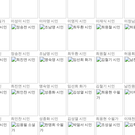
필가
이성이 시인
이아영 시인
이영지 시인
이재식 시인
이정님
인
정송전 시인
조남명 시인
최두환 시인
최원철 시인
허용회
인
최진연 시인
맹숙영 시인
임선희 화가
김철기 시인
남진원
인
최인찬 시인
성종화 시인
김성열 시인
최용현 수필가
이재천