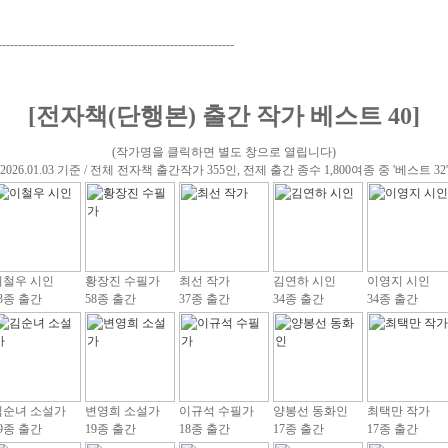
-----------------------------------------------------------
[전자책(단행본) 출간 작가 베스트 40]
(작가명을 클릭하면 별도 창으로 열립니다)
(2026.01.03 기준 / 전체 전자책 출간작가 355인, 전제 출간 종수 1,800여종 중 '베스트 32'
이철우 시인
황장진 수필가
최선 작가
김연하 시인
이영지 시인
3종 출간
58종 출간
37종 출간
34종 출간
34종 출간
김순녀 소설가
변영희 소설가
이규석 수필가
양봉선 동화인
최택만 작가
9종 출간
19종 출간
18종 출간
17종 출간
17종 출간