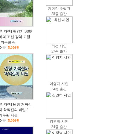
황장진 수필가
58종 출간
[전자책] 귀양지 3000
리의 조선 강역 고찰
/ 최두환 &
최선 시인
논문
]
5,000원
37종 출간
이영지 시인
34종 출간
[전자책] 원형 거북선
과 학익진의 비밀 /
최두환 지음
논문
]
5,000원
김연하 시인
34종 출간