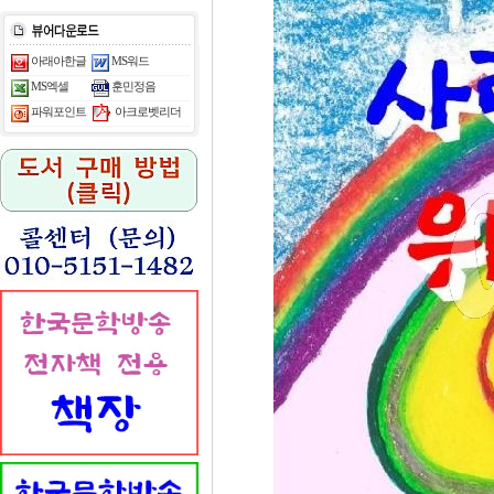
아래아한글
MS워드
MS엑셀
훈민정음
아크로벳리더
파워포인트