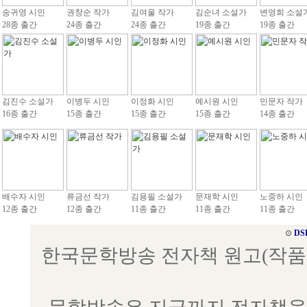
송귀영 시인
권창순 작가
김여울 작가
김순녀 소설가
변영희 소설
28종 출간
24종 출간
24종 출간
19종 출간
19종 출간
김진수 소설가
이병두 시인
이정화 시인
예시원 시인
민문자 작가
16종 출간
15종 출간
15종 출간
15종 출간
14종 출간
배수자 시인
류금선 작가
김용필 소설가
문재학 시인
노중하 시인
12종 출간
12종 출간
11종 출간
11종 출간
11종 출간
⊙
DS
한국문학방송 전자책 원고(작품) 접수