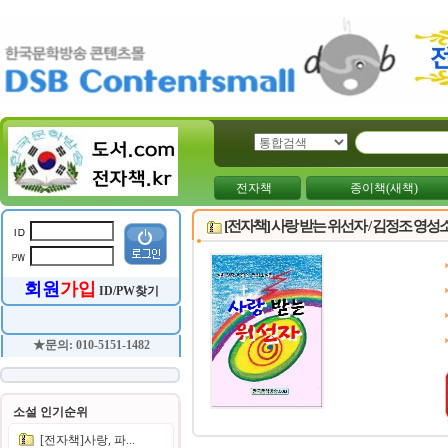
전자책
종이책(새책)
[전자책] 사랑 받는 위선자 / 김정조 영
회원
가입
ID/PW찾기
★문의: 010-5151-1482
소설 인기순위
[전자책]사랑, 파...