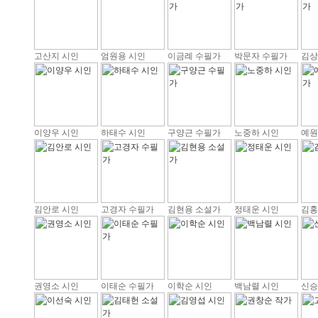
고산지 시인
엄원용 시인
이금례 수필가
박문자 수필가
김상
이양우 시인
하태수 시인
구양근 수필가
노중하 시인
예원
김안로 시인
고경자 수필가
김현용 소설가
정태운 시인
김홍
권영소 시인
이태순 수필가
이학순 시인
백남렬 시인
신승