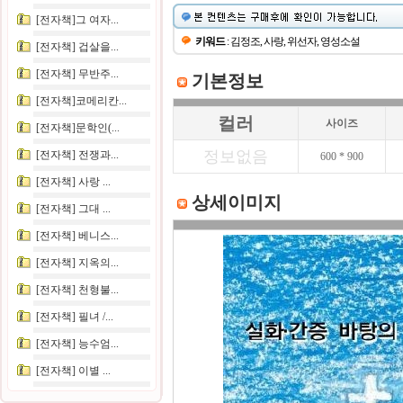
[전자책]그 여자...
키워드
: 김정조, 사랑, 위선자, 영성소설
[전자책] 겁살을...
[전자책] 무반주...
기본정보
[전자책]코메리칸...
컬러
사이즈
[전자책]문학인(...
정보없음
[전자책] 전쟁과...
600 * 900
[전자책] 사랑 ...
상세이미지
[전자책] 그대 ...
[전자책] 베니스...
[전자책] 지옥의...
[전자책] 천형불...
[전자책] 필녀 /...
[전자책] 능수엄...
[전자책] 이별 ...