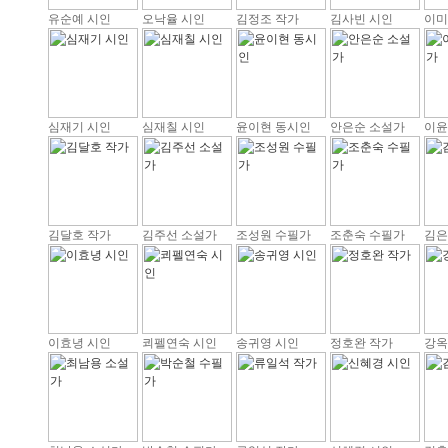
유순예 시인
오낙율 시인
김정조 작가
김사빈 시인
이미
심재기 시인
심재칠 시인
윤이현 동시인
안은순 소설가
이윤
김달호 작가
김주선 소설가
조성원 수필가
조춘숙 수필가
김은
이효녕 시인
쾨펠연숙 시인
송귀영 시인
정호완 작가
강옥