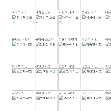
박덕규 시인
김형출 시인
김혜영 시인
문태성 시인
박봉
윤재천 수필가
윤정옥 소설가
이규석 수필가
이성이 시인
이아
이국화 시인
전민정 시인
전성희 시인
정송전 시인
조남
김상희 시인
정해철 시인
김인태 시인
최진연 시인
맹숙