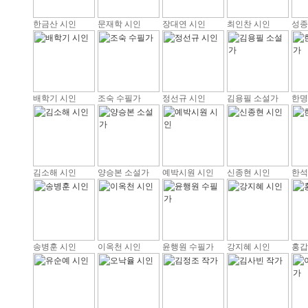
한금산 시인
문재학 시인
장대연 시인
최인찬 시인
성종
배학기 시인
조숙 수필가
정선규 시인
김용필 소설가
한명
김소해 시인
양승본 소설가
예박시원 시인
신종현 시인
한석
송병훈 시인
이옥천 시인
윤행원 수필가
강지혜 시인
홍갑