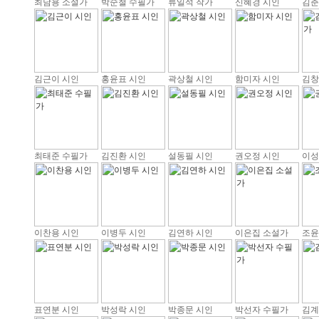
최남용 소설가
박순철 수필가
류일석 작가
신혜경 시인
김춘
김근이 시인
홍윤표 시인
곽상철 시인
함미자 시인
김창
최태준 수필가
김진환 시인
설동필 시인
권오정 시인
이성
이찬용 시인
이병두 시인
김연하 시인
이은집 소설가
조윤
표연분 시인
박성락 시인
박종문 시인
박선자 수필가
김계