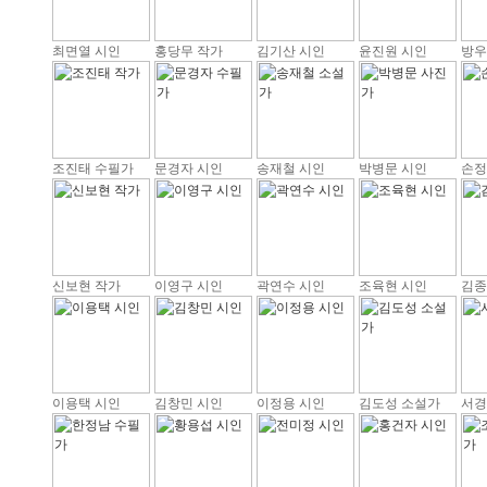
최면열 시인
홍당무 작가
김기산 시인
윤진원 시인
방우
조진태 수필가
문경자 시인
송재철 시인
박병문 시인
손정
신보현 작가
이영구 시인
곽연수 시인
조육현 시인
김종
이용택 시인
김창민 시인
이정용 시인
김도성 소설가
서경