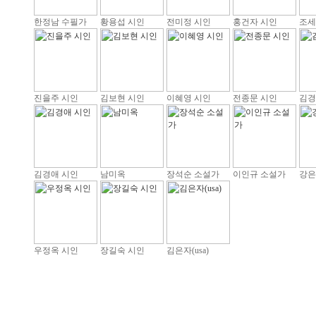
한정남 수필가
황용섭 시인
전미정 시인
홍건자 시인
조세
진을주 시인
김보현 시인
이혜영 시인
전종문 시인
김경
김경애 시인
남미옥
장석순 소설가
이인규 소설가
강은
우정옥 시인
장길숙 시인
김은자(usa)