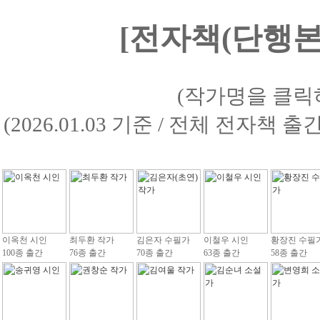
[전자책(단행본)
(작가명을 클릭
(2026.01.03 기준 / 전체 전자책 
이옥천 시인
최두환 작가
김은자 수필가
이철우 시인
황장진 수필
100종 출간
76종 출간
70종 출간
63종 출간
58종 출간