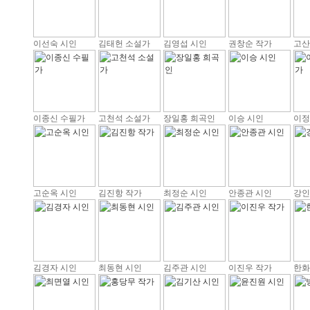
이선숙 시인
김태헌 소설가
김영섭 시인
권창순 작가
고산
이종신 수필가
고천석 소설가
장일홍 희곡인
이승 시인
이정
고순옥 시인
김진항 작가
최정순 시인
안종관 시인
강인
김경자 시인
최동현 시인
김주관 시인
이진우 작가
한화