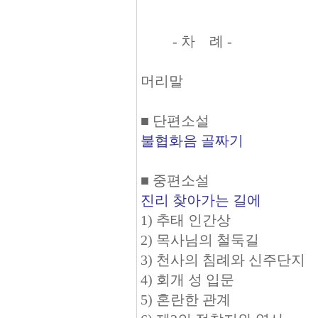
- 차 례 -
머리말
■ 단편소설
불협화음 골짜기
■ 중편소설
진리 찾아가는 길에
1) 추태 인간상
2) 목사님의 철둑길
3) 천사의 침례와 신주단지
4) 회개 성 입문
5) 혼란한 관계