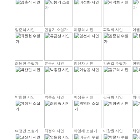
임춘식 시인
민봉기 소설가
이정화 시인
피덕희 시인
이월
최원현 수필가
류금선 시인
임선자 시인
김종길 수필가
한병
박찬현 시인
박종길 시인
이상윤 시인
김규화 시인
최이
여정건 소설가
최정숙 시인
박영래 소설가
이창원 시인
채영