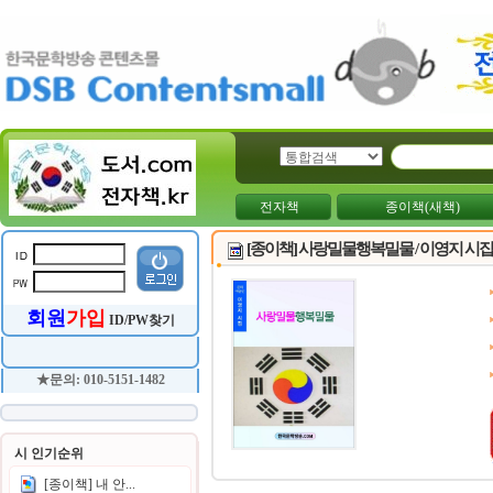
전자책
종이책(새책)
[종이책] 사랑밀물행복밀물 / 이영지 시집
회원
가입
ID/PW찾기
★문의: 010-5151-1482
시 인기순위
[종이책] 내 안...