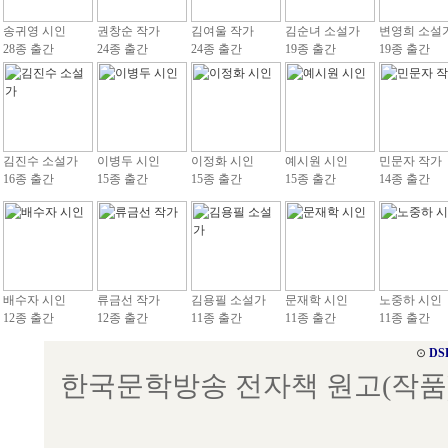
송귀영 시인
권창순 작가
김여울 작가
김순녀 소설가
변영희 소설
28종 출간
24종 출간
24종 출간
19종 출간
19종 출간
김진수 소설가
이병두 시인
이정화 시인
예시원 시인
민문자 작가
16종 출간
15종 출간
15종 출간
15종 출간
14종 출간
배수자 시인
류금선 작가
김용필 소설가
문재학 시인
노중하 시인
12종 출간
12종 출간
11종 출간
11종 출간
11종 출간
⊙
DS
한국문학방송 전자책 원고(작품) 접수