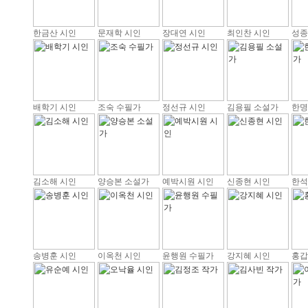
한금산 시인
문재학 시인
장대연 시인
최인찬 시인
성종
배학기 시인
조숙 수필가
정선규 시인
김용필 소설가
한명
김소해 시인
양승본 소설가
예박시원 시인
신종현 시인
한석
송병훈 시인
이옥천 시인
윤행원 수필가
강지혜 시인
홍갑