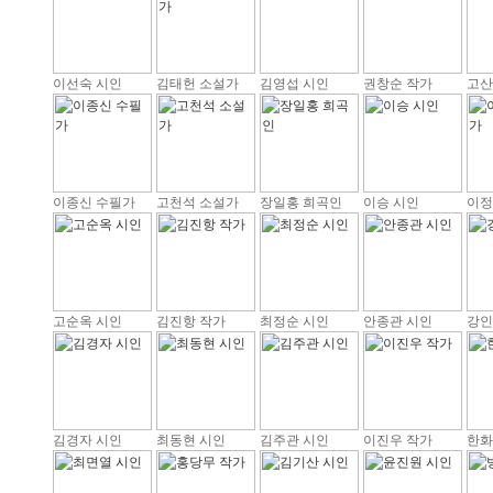
이선숙 시인
김태헌 소설가
김영섭 시인
권창순 작가
고산
이종신 수필가
고천석 소설가
장일홍 희곡인
이승 시인
이정
고순옥 시인
김진항 작가
최정순 시인
안종관 시인
강인
김경자 시인
최동현 시인
김주관 시인
이진우 작가
한화