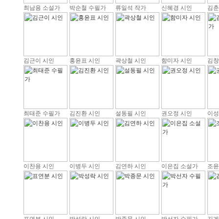
최남용 소설가
박순철 수필가
류일석 작가
신혜경 시인
김춘
김근이 시인
홍윤표 시인
곽상철 시인
함미자 시인
김창
최태준 수필가
김진환 시인
설동필 시인
권오정 시인
이성
이찬용 시인
이병두 시인
김연하 시인
이은집 소설가
조윤