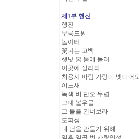
제1부 행진
행진
무릉도원
놀이터
꽃피는 고백
햇빛 봄 몸에 둘러
이곳에 살리라
처용시 바람 가랑이 넷이어
어느새
녹색 비 단오 무렵
그대 볼우물
그 물을 건너보라
도피성
내 님을 만들기 위해
일흔 일곱 번 사랑입성