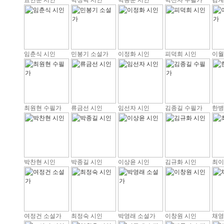
표연분 시인
박성락 시인
박종문 시인
박선자 수필가
김계
임춘식 시인
민봉기 소설가
이정화 시인
피덕희 시인
이월
최원현 수필가
류금선 시인
임선자 시인
김종길 수필가
한병
박찬현 시인
박종길 시인
이상윤 시인
김규화 시인
최이
여정건 소설가
최정숙 시인
박영래 소설가
이창원 시인
채영