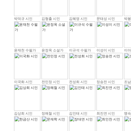
박덕규 시인
김형출 시인
김혜영 시인
문태성 시인
박봉
윤재천 수필가
윤정옥 소설가
이규석 수필가
이성이 시인
이아
이국화 시인
전민정 시인
전성희 시인
정송전 시인
조남
김상희 시인
정해철 시인
김인태 시인
최진연 시인
맹숙