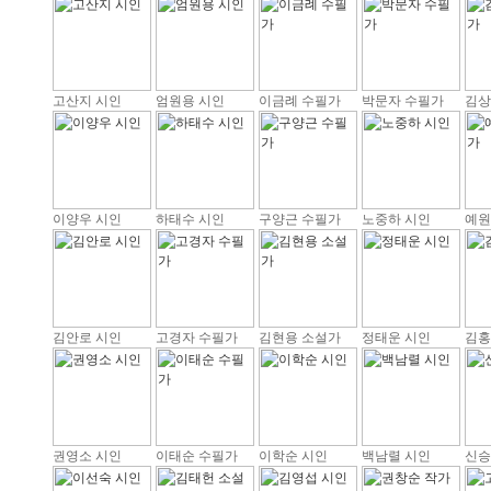
고산지 시인
엄원용 시인
이금례 수필가
박문자 수필가
김상
이양우 시인
하태수 시인
구양근 수필가
노중하 시인
예원
김안로 시인
고경자 수필가
김현용 소설가
정태운 시인
김홍
권영소 시인
이태순 수필가
이학순 시인
백남렬 시인
신승