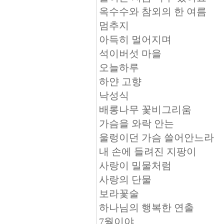
옥수수와 참외의 한 여름
멈추지
아득히 멀어지며
석이버섯 마을
오늘하루
하얀 고향
낙성식
배롱나무 꽃비그리움
가슴을 와락 안는
울렁이던 가슴 쓸어안느라
내 손에 들려진 지팡이
사랑이 밀물처럼
사랑의 단물
보라꽃술
하나님의 행복한 연출
7월이야