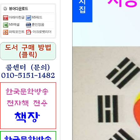
아래아한글
MS워드
MS엑셀
훈민정음
아크로벳리더
파워포인트