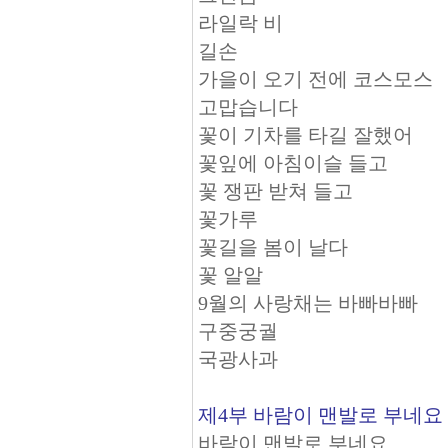
라일락 비
길손
가을이 오기 전에 코스모스
고맙습니다
꽃이 기차를 타길 잘했어
꽃잎에 아침이슬 들고
꽃 쟁판 받쳐 들고
꽃가루
꽃길을 봄이 날다
꽃 알알
9월의 사랑채는 바빠바빠
구중궁궐
국광사과
제4부 바람이 맨발로 부네요
바람이 맨발로 부네요