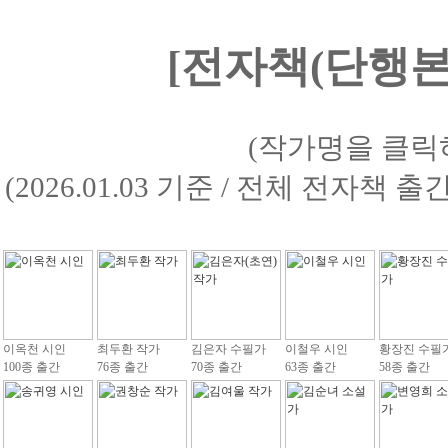
[전자책(단행본)
(작가명을 클릭
(2026.01.03 기준 / 전체 전자책 
이옥천 시인
최두환 작가
김은자 수필가
이철우 시인
황장진 수필
100종 출간
76종 출간
70종 출간
63종 출간
58종 출간