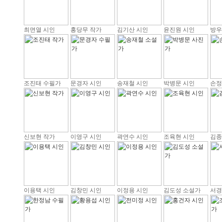
최면열 시인
홍당무 작가
김기산 시인
윤진원 시인
방우
조진태 수필가
문경자 시인
송재철 시인
박병문 시인
손정
신보현 작가
이영구 시인
곽연수 시인
조육현 시인
김종
이용택 시인
김창민 시인
이정용 시인
김도성 소설가
서경