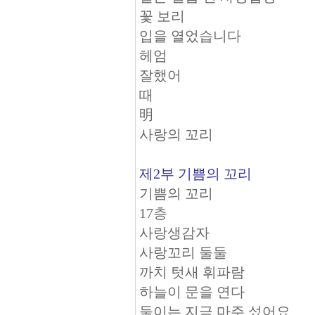
꽃 보리
입을 열었습니다
헤엄
잘했어
때
明
사랑의 꼬리
제2부 기쁨의 꼬리
기쁨의 꼬리
17층
사랑생감자
사랑꼬리 둘둘
까치 텃새 휘파람
하늘이 문을 연다
둘이는 지금 마주 섰어요