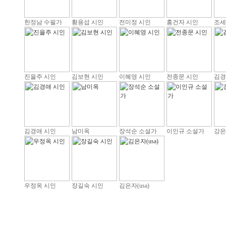
한정남 수필가
황용섭 시인
전미정 시인
홍건자 시인
조세
진을주 시인
김보현 시인
이혜영 시인
전종문 시인
김경
김경애 시인
남미옥
장석순 소설가
이인규 소설가
강은
우정옥 시인
장길숙 시인
김은자(usa)