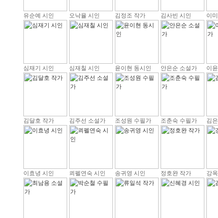
유순예 시인
오낙율 시인
김정조 작가
김사빈 시인
이미
심재기 시인
심재칠 시인
윤이현 동시인
안은순 소설가
이윤
김달호 작가
김주선 소설가
조성원 수필가
조춘숙 수필가
김은
이효녕 시인
쾨펠연숙 시인
송귀영 시인
정호완 작가
강옥