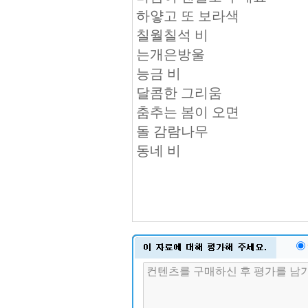
하얗고 또 보라색
칠월칠석 비
는개은방울
능금 비
달콤한 그리움
춤추는 봄이 오면
돌 감람나무
동네 비