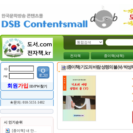
전자책
종이책(새책)
[종이책] 기도의 바람 성령의 불 (Ⅴ) / 박
회원
가입
ID/PW찾기
★문의: 010-5151-1482
시 인기순위
[종이책] 내 안...