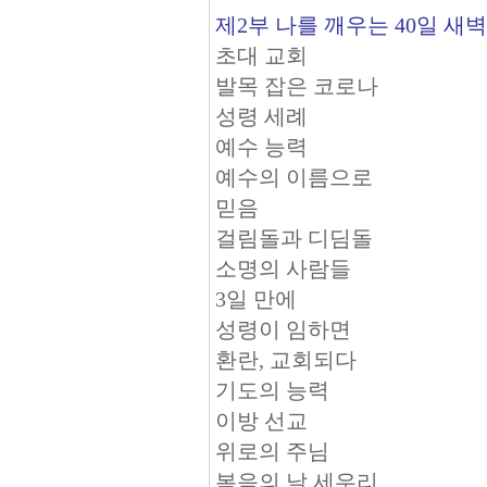
제2부 나를 깨우는 40일 새벽기도(
초대 교회
발목 잡은 코로나
성령 세례
예수 능력
예수의 이름으로
믿음
걸림돌과 디딤돌
소명의 사람들
3일 만에
성령이 임하면
환란, 교회되다
기도의 능력
이방 선교
위로의 주님
복음의 날 세우리