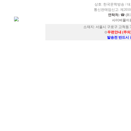
상호: 한국문학방송 / 대표
통신판매업신고: 제2010-
연락처:
☎ (H.P
사이버몰이용
소재지: 서울시 구로구 고척동 73
⊙
우편안내 (주의
발송전 반드시 