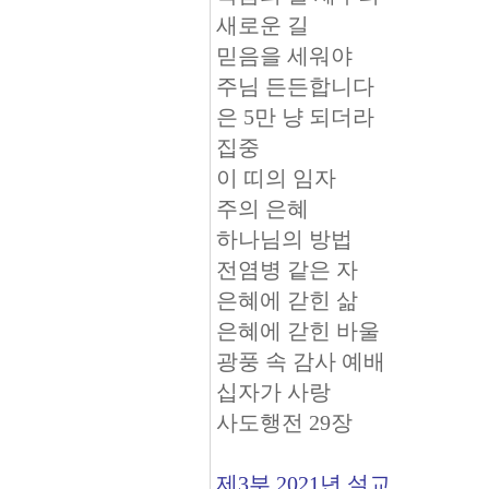
새로운 길
믿음을 세워야
주님 든든합니다
은 5만 냥 되더라
집중
이 띠의 임자
주의 은혜
하나님의 방법
전염병 같은 자
은혜에 갇힌 삶
은혜에 갇힌 바울
광풍 속 감사 예배
십자가 사랑
사도행전 29장
제3부 2021년 설교