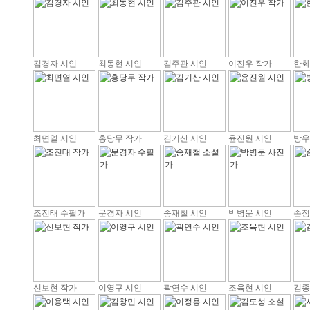
김경자 시인
최동현 시인
김주관 시인
이진우 작가
한화
최면열 시인
홍당무 작가
김기산 시인
윤진원 시인
방우
조진태 수필가
문경자 시인
송재철 시인
박병문 시인
손정
신보현 작가
이영구 시인
곽연수 시인
조육현 시인
김종