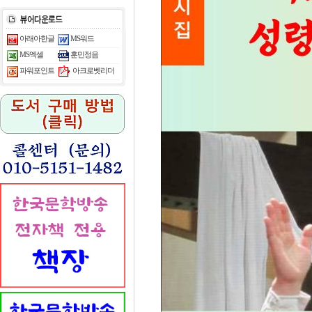
아래아한글
MS워드
MS엑셀
훈민정음
아크로벳리더
파워포인트