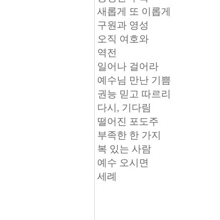
새롭게 또 이롭게
구원과 영성
오직 여호와
역전
일어나 걸어라
예수님 만난 기쁨
권능 믿고 따르리
다시, 기다림
떨어진 포도주
부족한 한 가지
복 있는 사람
예수 오시면
세례