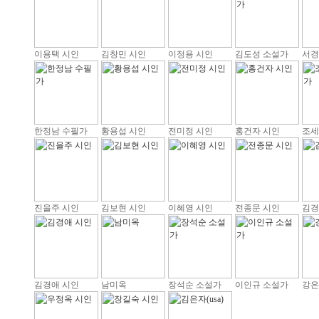
이용택 시인
김창민 시인
이정용 시인
김도성 소설가
서경
한정남 수필가
황용섭 시인
전미정 시인
홍건자 시인
조세
진을주 시인
김보현 시인
이혜영 시인
전종문 시인
김경
김경애 시인
남미옥
장석순 소설가
이인규 소설가
강은