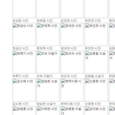
김상희 시인
정해철 시인
김인태 시인
최진연 시인
맹숙
한금산 시인
문재학 시인
장대연 시인
최인찬 시인
성종
배학기 시인
조숙 수필가
정선규 시인
김용필 소설가
한명
김소해 시인
양승본 소설가
예박시원 시인
신종현 시인
한석