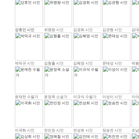
강호인 시인
위맹량 시인
김경희 시인
김관형 시인
김대
박덕규 시인
김형출 시인
김혜영 시인
문태성 시인
박봉
윤재천 수필가
윤정옥 소설가
이규석 수필가
이성이 시인
이아
이국화 시인
전민정 시인
전성희 시인
정송전 시인
조남