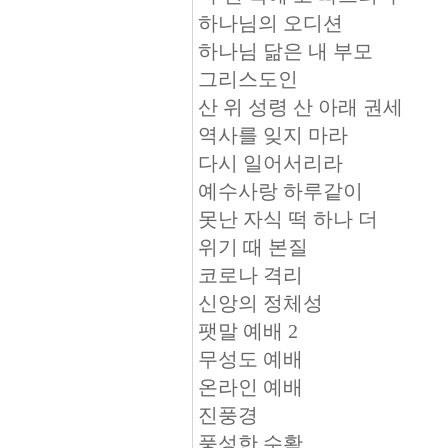
하나님의 오디션
하나님 닮은 내 부모
그리스도인
산 위 성령 산 아래 권세
역사를 잊지 마라
다시 일어서리라
예수사랑 하루같이
못난 자식 떡 하나 더
위기 때 본질
코로나 격리
신앙의 정체성
팻말 예배 2
무성도 예배
온라인 예배
진풍경
풍성한 수확