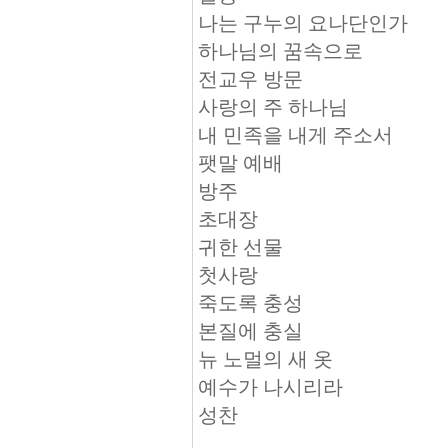
나는 구누의 요나단인가
하나님의 꿈속으로
전교우 방문
사랑의 주 하나님
내 민족을 내게 주소서
팻말 예배
방주
초대장
귀한 선물
첫사랑
죽도록 충성
본질에 충실
뉴 노멀의 새 옷
예수가 나시리라
성찬