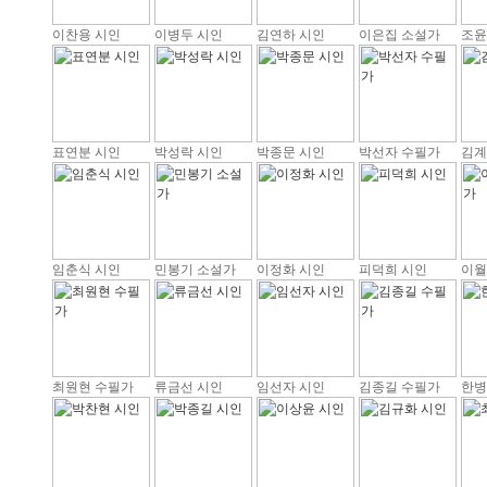
이찬용 시인
이병두 시인
김연하 시인
이은집 소설가
조윤
표연분 시인
박성락 시인
박종문 시인
박선자 수필가
김계
임춘식 시인
민봉기 소설가
이정화 시인
피덕희 시인
이월
최원현 수필가
류금선 시인
임선자 시인
김종길 수필가
한병