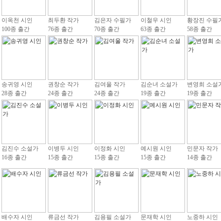
이옥천 시인
최두환 작가
김은자 수필가
이철우 시인
황장진 수필
100종 출간
76종 출간
70종 출간
63종 출간
58종 출간
송귀영 시인
권창순 작가
김여울 작가
김순녀 소설가
변영희 소설
28종 출간
24종 출간
24종 출간
19종 출간
19종 출간
김진수 소설가
이병두 시인
이정화 시인
예시원 시인
민문자 작가
16종 출간
15종 출간
15종 출간
15종 출간
14종 출간
배수자 시인
류금선 작가
김용필 소설가
문재학 시인
노중하 시인