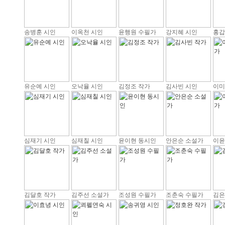
송병훈 시인
이옥천 시인
윤행원 수필가
강지혜 시인
홍갑
유순예 시인
오낙율 시인
김정조 작가
김사빈 시인
이미
심재기 시인
심재칠 시인
윤이현 동시인
안은순 소설가
이윤
김달호 작가
김주선 소설가
조성원 수필가
조춘숙 수필가
김은