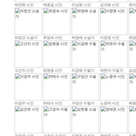
박찬현 시인
박종길 시인
이상윤 시인
김규화 시인
최이
여정건 소설가
최정숙 시인
박영래 소설가
이창원 시인
채영
고산지 시인
엄원용 시인
이금례 수필가
박문자 수필가
김상
이양우 시인
하태수 시인
구양근 수필가
노중하 시인
예원