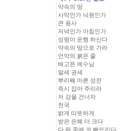
약속의 땅
사막인가 낙원인가
큰 용사
저녁인가 아침인가
성령이 운행 하신다
약속의 땅으로 가라
언약의 붉은 줄
배고픈 예수님
말세 권세
뿌리째 마른 성전
즉시 잡아 주리라
저 강을 건너자
천국
밝게 따뜻하게
받은 은혜 더 크다
다 된 죽에 코 빠뜨리다