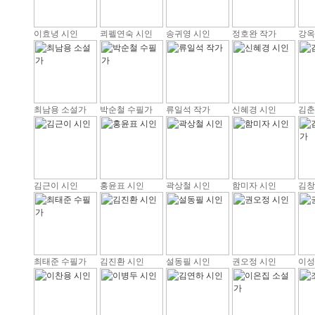
이효녕 시인
쾨펠연숙 시인
송귀영 시인
정호완 작가
강옥
최남용 소설가
박순철 수필가
류일석 작가
신혜경 시인
김춘
김근이 시인
홍윤표 시인
곽상철 시인
함미자 시인
김창
최태준 수필가
김진환 시인
설동필 시인
권오정 시인
이성