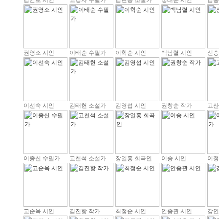
김안로 시인
고경자 수필가
김현용 소설가
정태운 시인
김홍
권영소 시인
이태순 수필가
이학순 시인
백남렬 시인
신승
이선숙 시인
김태헌 소설가
김영섭 시인
권창순 작가
고산
이종신 수필가
고천석 소설가
장일홍 희곡인
이승 시인
이정
고순옥 시인
김진항 작가
최정순 시인
안종관 시인
강인