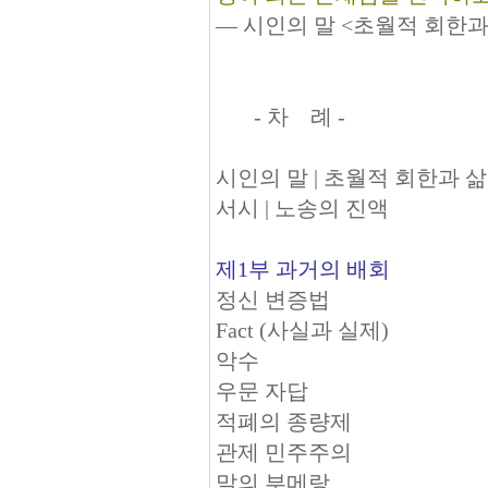
― 시인의 말 <초월적 회한과
- 차 례 -
시인의 말 | 초월적 회한과 
서시 | 노송의 진액
제1부 과거의 배회
정신 변증법
Fact (사실과 실제)
악수
우문 자답
적폐의 종량제
관제 민주주의
말의 부메랑