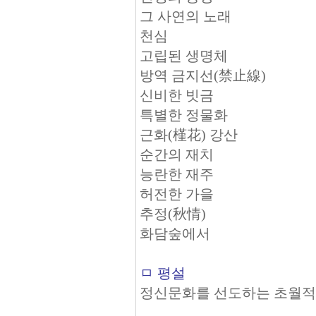
그 사연의 노래
천심
고립된 생명체
방역 금지선(禁止線)
신비한 빗금
특별한 정물화
근화(槿花) 강산
순간의 재치
능란한 재주
허전한 가을
추정(秋情)
화담숲에서
ㅁ 평설
정신문화를 선도하는 초월적