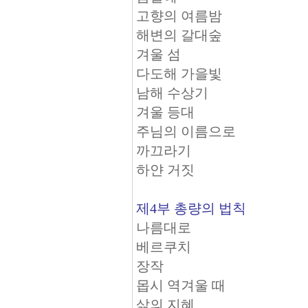
고향의 여름밤
해변의 갈대숲
겨울 섬
다도해 가을빛
남해 수상기
겨울 등대
주님의 이름으로
까끄라기
하얀 거짓
제4부 총량의 법칙
나름대로
베르쿠치
장작
몹시 역겨울 때
삶의 지혜