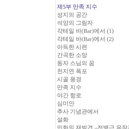
제5부 만족 지수
성지의 공간
석양의 그림자
각테일 바(Bar)에서 (1)
각테일 바(Bar)에서 (2)
아득한 시련
간곡한 소망
동자 스님의 꿈
천지연 폭포
시골 풍경
만족 지수
야간 항로
심미안
추사 기념관에서
설화
민화의 재발견 –전병근 유