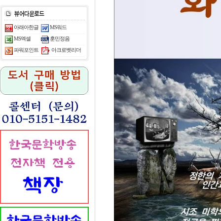
아래아한글
MS워드
MS엑셀
훈민정음
아크로벳리더
파워포인트