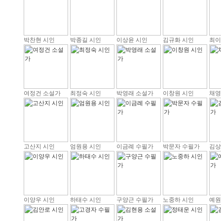
박찬현 시인
박종길 시인
이상윤 시인
김규화 시인
최이
여정건 소설가
최정숙 시인
박영래 소설가
이창원 시인
채영
고산지 시인
엄원용 시인
이금례 수필가
박문자 수필가
김상
이양우 시인
하태수 시인
구양근 수필가
노중하 시인
예원