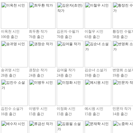
이옥천 시인
최두환 작가
김은자 수필가
이철우 시인
황장진 수필
100종 출간
76종 출간
70종 출간
63종 출간
58종 출간
송귀영 시인
권창순 작가
김여울 작가
김순녀 소설가
변영희 소설
28종 출간
24종 출간
24종 출간
19종 출간
19종 출간
김진수 소설가
이병두 시인
이정화 시인
예시원 시인
민문자 작가
16종 출간
15종 출간
15종 출간
15종 출간
14종 출간