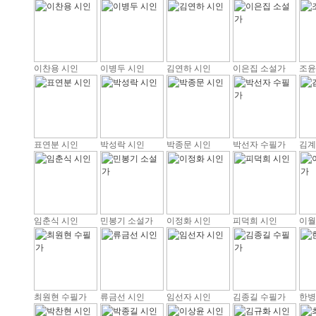
이찬용 시인
이병두 시인
김연하 시인
이은집 소설가
조윤
표연분 시인
박성락 시인
박종문 시인
박선자 수필가
김계
임춘식 시인
민봉기 소설가
이정화 시인
피덕희 시인
이월
최원현 수필가
류금선 시인
임선자 시인
김종길 수필가
한병