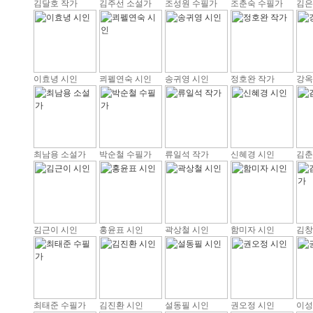
김달호 작가
김주선 소설가
조성원 수필가
조춘숙 수필가
김은
이효녕 시인
쾨펠연숙 시인
송귀영 시인
정호완 작가
강옥
최남용 소설가
박순철 수필가
류일석 작가
신혜경 시인
김춘
김근이 시인
홍윤표 시인
곽상철 시인
함미자 시인
김창
최태준 수필가
김진환 시인
설동필 시인
권오정 시인
이성