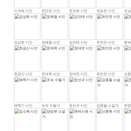
이국화 시인
전민정 시인
전성희 시인
정송전 시인
조남
김상희 시인
정해철 시인
김인태 시인
최진연 시인
맹숙
한금산 시인
문재학 시인
장대연 시인
최인찬 시인
성종
배학기 시인
조숙 수필가
정선규 시인
김용필 소설가
한명