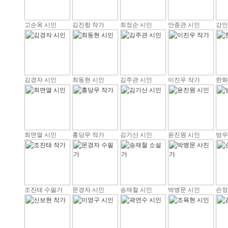
고순옥 시인
김진항 작가
최정순 시인
안종관 시인
강인
김경자 시인
최동현 시인
김주관 시인
이진우 작가
한화
최면열 시인
홍당무 작가
김기산 시인
윤진원 시인
방우
조진태 수필가
문경자 시인
송재철 시인
박병문 시인
손정