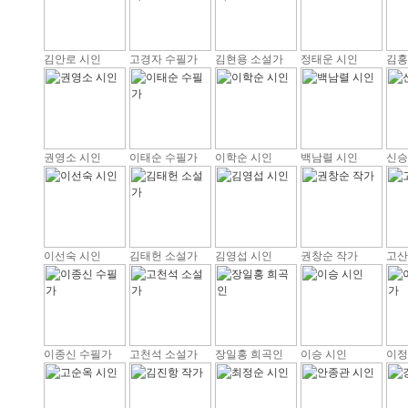
김안로 시인
고경자 수필가
김현용 소설가
정태운 시인
김홍
권영소 시인
이태순 수필가
이학순 시인
백남렬 시인
신승
이선숙 시인
김태헌 소설가
김영섭 시인
권창순 작가
고산
이종신 수필가
고천석 소설가
장일홍 희곡인
이승 시인
이정