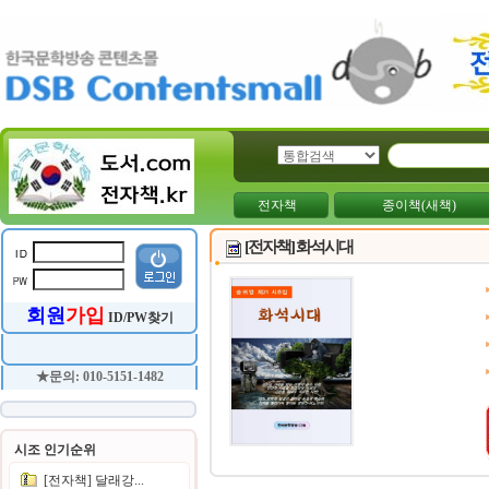
전자책
종이책(새책)
[전자책] 화석시대
회원
가입
ID/PW찾기
★문의: 010-5151-1482
시조 인기순위
[전자책] 달래강...