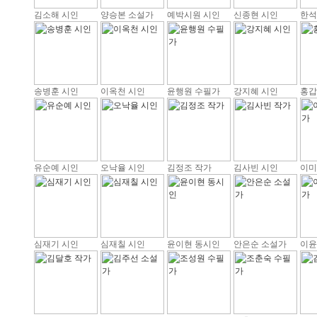
김소해 시인
양승본 소설가
예박시원 시인
신종현 시인
한석
송병훈 시인
이옥천 시인
윤행원 수필가
강지혜 시인
홍갑
유순예 시인
오낙율 시인
김정조 작가
김사빈 시인
이미
심재기 시인
심재칠 시인
윤이현 동시인
안은순 소설가
이윤