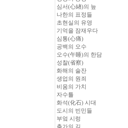
심서(心緖)의 늪
나한의 표정들
초현실의 유영
기억을 잠재우다
심통(心痛)
공백의 오수
오수(午睡)의 한담
성찰(省察)
화해의 술잔
생업의 원죄
비움의 가치
자수틀
화석(化石) 시대
도시의 빈민들
부엌 시렁
출가의 길