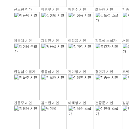
신보현 작가
이영구 시인
곽연수 시인
조육현 시인
김종
이용택 시인
김창민 시인
이정용 시인
김도성 소설가
서경
한정남 수필가
황용섭 시인
전미정 시인
홍건자 시인
조세
진을주 시인
김보현 시인
이혜영 시인
전종문 시인
김경