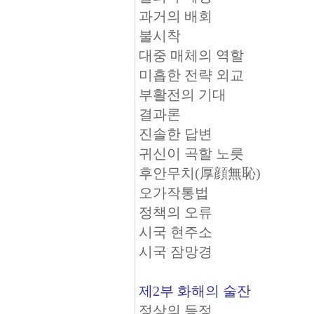
과거의 배회
불시착
대중 매체의 역할
미흡한 전략 외교
부활전의 기대
결과론
진솔한 답변
귀신이 곡할 노릇
후안무치(厚顔無恥)
오가작통법
정책의 오류
시국 현주소
시국 잠망경
제2부 화해의 술잔
정상의 등정