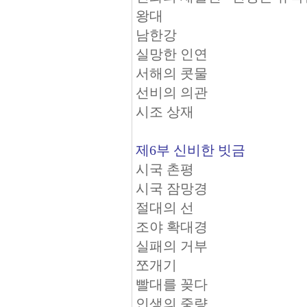
왕대
남한강
실망한 인연
서해의 콧물
선비의 의관
시조 상재
제6부 신비한 빗금
시국 촌평
시국 잠망경
절대의 선
조야 확대경
실패의 거부
쪼개기
빨대를 꽂다
인생의 중량