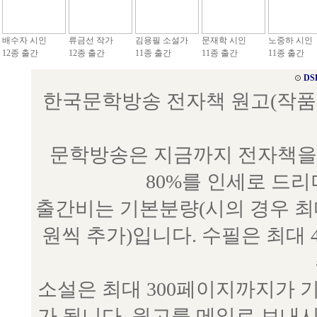
배수자 시인
류금선 작가
김용필 소설가
문재학 시인
노중하 시인
12종 출간
12종 출간
11종 출간
11종 출간
11종 출간
⊙
DS
한국문학방송 전자책 원고(작품) 접수
문학방송은 지금까지 전자책을 
80%를 인세로 드
출간비는 기본분량(시의 경우 최대 
원씩 추가)입니다. 수필은 최대 
소설은 최대 300페이지까지가 
가 됩니다. 원고를 메일로 보