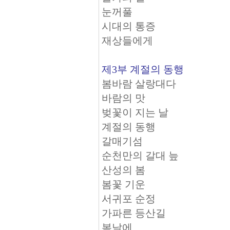
눈꺼풀
시대의 통증
재상들에게
제3부 계절의 동행
봄바람 살랑대다
바람의 맛
벚꽃이 지는 날
계절의 동행
갈매기섬
순천만의 갈대 늪
산성의 봄
봄꽃 기운
서귀포 순정
가파른 등산길
봄날에