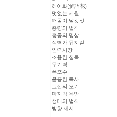
해어화(解語花)
덧없는 세월
떠돌이 날갯짓
총량의 법칙
흉몽의 명상
적벽가 뮤지컬
인력시장
조용한 침묵
무기력
폭포수
음흉한 독사
고집의 오기
마지막 욕망
생태의 법칙
방향 제시