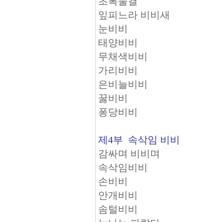
초록물결
잎피느라 비비새
눈비비
태양비비
무채색비비
가리비비
은비늘비비
꿇비비
퐁당비비
제4부 속삭임 비비
감싸며 비비며
속삭임비비
손비비
안개비비
솜털비비