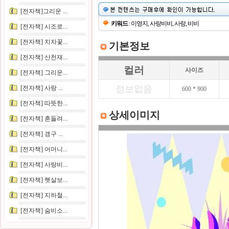
[전자책]그리운 ...
키워드
: 이영지, 사랑비비, 사랑, 비비
[전자책] 시조로...
[전자책] 치자꽃...
기본정보
[전자책] 산천재...
컬러
사이즈
[전자책] 그리운...
정보없음
[전자책] 사랑 ...
600 * 900
[전자책] 따뜻한...
상세이미지
[전자책] 흔들려...
[전자책] 갱구 ...
[전자책] 어머니...
[전자책] 사랑비...
[전자책] 햇살보...
[전자책] 지하철...
[전자책] 숨비소...