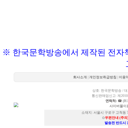
※ 한국문학방송에서 제작된 전자책
회사소개
|
개인정보취급방침
|
이용
상호: 한국문학방송 / 대표
통신판매업신고: 제2010-
연락처:
☎ (H.P
사이버몰이용
소재지: 서울시 구로구 고척동 73
⊙
우편안내 (주의
발송전 반드시 