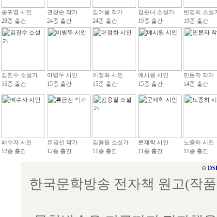
송귀영 시인
권창순 작가
김여울 작가
김순녀 소설가
변영희 소설
28종 출간
24종 출간
24종 출간
19종 출간
19종 출간
김진수 소설가
이병두 시인
이정화 시인
예시원 시인
민문자 작가
16종 출간
15종 출간
15종 출간
15종 출간
14종 출간
배수자 시인
류금선 작가
김용필 소설가
문재학 시인
노중하 시인
12종 출간
12종 출간
11종 출간
11종 출간
11종 출간
⊙
DS
한국문학방송 전자책 원고(작품) 접수