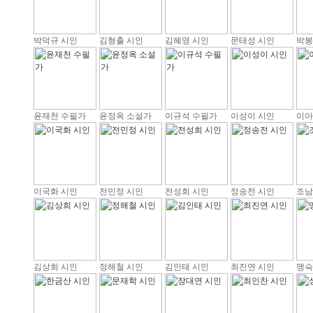
박덕규 시인
김형출 시인
김혜영 시인
문태성 시인
박봉
윤재천 수필가
윤정옥 소설가
이규석 수필가
이성이 시인
이아
이국화 시인
전민정 시인
전성희 시인
정송전 시인
조남
김상희 시인
정해철 시인
김인태 시인
최진연 시인
맹숙