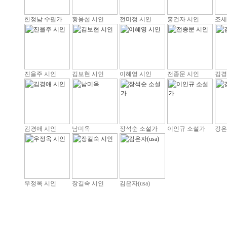
한정남 수필가
황용섭 시인
전미정 시인
홍건자 시인
조세
진을주 시인
김보현 시인
이혜영 시인
전종문 시인
김경
김경애 시인
남미옥
장석순 소설가
이인규 소설가
강은
우정옥 시인
장길숙 시인
김은자(usa)