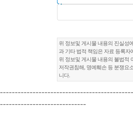
위 정보및 게시물 내용의 진실성에
과 기타 법적 책임은 자료 등록자
위 정보및 게시물 내용의 불법적 
저작권침해, 명예훼손 등 분쟁요
니다.
--------------------------------------------
-----------------------------