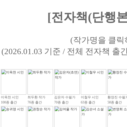
[전자책(단행본)
(작가명을 클릭
(2026.01.03 기준 / 전체 전자책 
이옥천 시인
최두환 작가
김은자 수필가
이철우 시인
황장진 수필
100종 출간
76종 출간
70종 출간
63종 출간
58종 출간