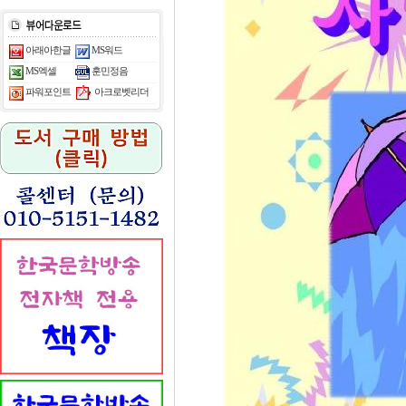
아래아한글
MS워드
MS엑셀
훈민정음
아크로벳리더
파워포인트