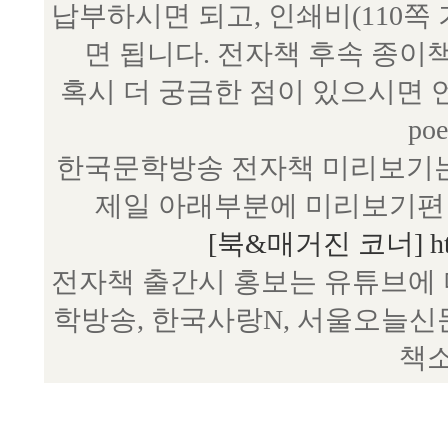
납부하시면 되고, 인쇄비(110쪽
면 됩니다. 전자책 후속 종이
혹시 더 궁금한 점이 있으시면 언제
poe
한국문학방송 전자책 미리보기는
제일 아래부분에 미리보기편 
[북&매거진 코너] http:/
전자책 출간시 홍보는 유튜브에 
학방송, 한국사랑N, 서울오늘신
책소
--------------------------------------------