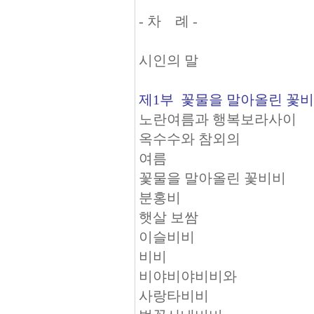
- 차 례 -
시인의 말
제1부 꽃물을 말아올린 꽃
노란여름과 행복보라사이
옥수수와 참외의
여름
꽃물을 말아올린 꽃비비
분홍비
햇살 보쌈
이슬비비
비비
비야비야비비와
사랑타비비