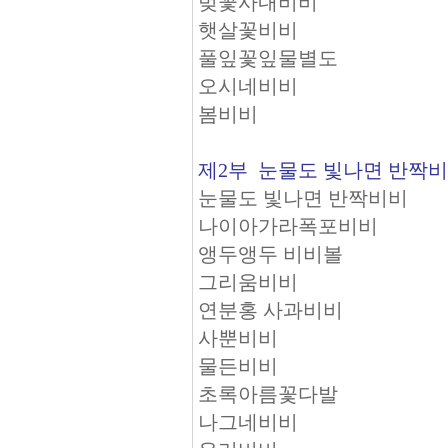
벚꽃사내비비
햇살꽃비비
풀잎꽃잎물별도
오시네비비
봄비비
제2부 눈물도 빛나면 반짝
눈물도 빛나면 반짝비비
나이아가라폭포비비
앵두앵두 비비볼
그리움비비
연분홍 사과비비
사뿐비비
물든비비
초록아름꽃다발
나그네비비