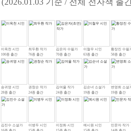
(2026.01.03 기준 / 전체 전자책 
이옥천 시인
최두환 작가
김은자 수필가
이철우 시인
황장진 수필
100종 출간
76종 출간
70종 출간
63종 출간
58종 출간
송귀영 시인
권창순 작가
김여울 작가
김순녀 소설가
변영희 소설
28종 출간
24종 출간
24종 출간
19종 출간
19종 출간
김진수 소설가
이병두 시인
이정화 시인
예시원 시인
민문자 작가
16종 출간
15종 출간
15종 출간
15종 출간
14종 출간