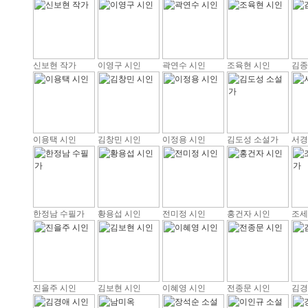
신보현 작가
이영구 시인
곽연수 시인
조육현 시인
김종
이용택 시인
김창민 시인
이정용 시인
김도성 소설가
서경
한정남 수필가
황용섭 시인
전미정 시인
홍건자 시인
조세
진을주 시인
김보현 시인
이혜영 시인
전종문 시인
김경