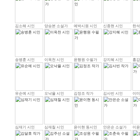
김소해 시인
양승본 소설가
예박시원 시인
신종현 시인
한석
송병훈 시인
이옥천 시인
윤행원 수필가
강지혜 시인
홍갑
유순예 시인
오낙율 시인
김정조 작가
김사빈 시인
이미
심재기 시인
심재칠 시인
윤이현 동시인
안은순 소설가
이윤