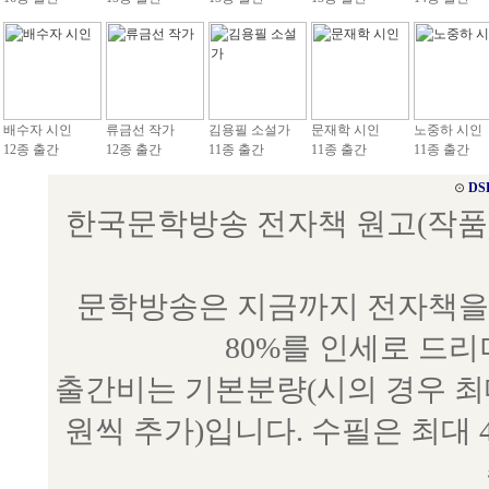
배수자 시인
류금선 작가
김용필 소설가
문재학 시인
노중하 시인
12종 출간
12종 출간
11종 출간
11종 출간
11종 출간
⊙
DS
한국문학방송 전자책 원고(작품) 접수
문학방송은 지금까지 전자책을 
80%를 인세로 드
출간비는 기본분량(시의 경우 최대 
원씩 추가)입니다. 수필은 최대 