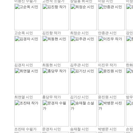
이종신 수필가
고천석 소설가
장일홍 희곡인
이승 시인
이정
고순옥 시인
김진항 작가
최정순 시인
안종관 시인
강인
김경자 시인
최동현 시인
김주관 시인
이진우 작가
한화
최면열 시인
홍당무 작가
김기산 시인
윤진원 시인
방우
조진태 수필가
문경자 시인
송재철 시인
박병문 시인
손정