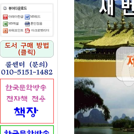
아래아한글
MS워드
MS엑셀
훈민정음
아크로벳리더
파워포인트