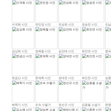
이국화 시인
전민정 시인
전성희 시인
정송전 시인
조남
김상희 시인
정해철 시인
김인태 시인
최진연 시인
맹숙
한금산 시인
문재학 시인
장대연 시인
최인찬 시인
성종
배학기 시인
조숙 수필가
정선규 시인
김용필 소설가
한명