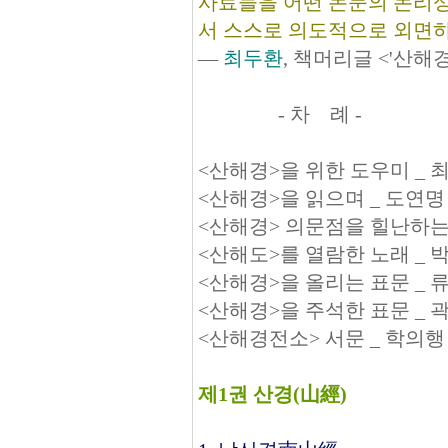
사료들을 어떤 논문의 논리성
서 스스로 의도적으로 외면하
―
최두환
, 책머리글 <'산해
- 차 례 -
<산해경>을 위한 도우미 _
<산해경>을 읽으며 _ 도연명
<산해경> 의문점을 힐난하는
<산해도>를 열람한 노래 _ 
<산해경>을 올리는 표문 _ 
<산해경>을 주석한 표문 _ 
<산해경전소> 서문 _ 학의
제1권 산경(山經)