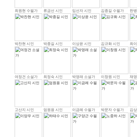
최원현 수필가
류금선 시인
임선자 시인
김종길 수필가
한병
박찬현 시인
박종길 시인
이상윤 시인
김규화 시인
최이
여정건 소설가
최정숙 시인
박영래 소설가
이창원 시인
채영
고산지 시인
엄원용 시인
이금례 수필가
박문자 수필가
김상