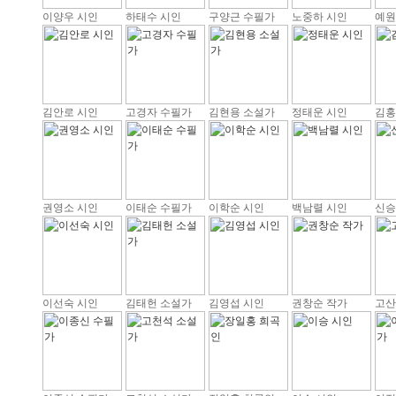
이양우 시인
하태수 시인
구양근 수필가
노중하 시인
예원
김안로 시인
고경자 수필가
김현용 소설가
정태운 시인
김홍
권영소 시인
이태순 수필가
이학순 시인
백남렬 시인
신승
이선숙 시인
김태헌 소설가
김영섭 시인
권창순 작가
고산