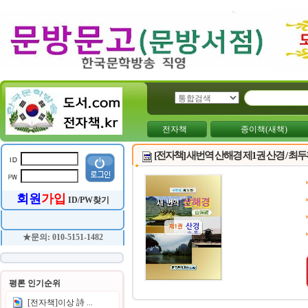
전자책
종이책(새책)
[전자책] 새번역 산해경 제1권 산경 / 최
회원
가입
ID/PW찾기
★문의: 010-5151-1482
평론 인기순위
[전자책]이상 詩 ...