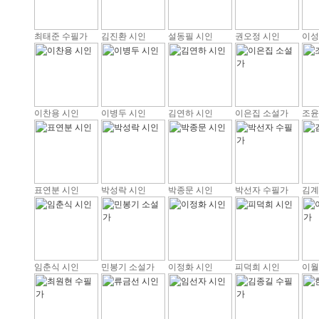
최태준 수필가
김진환 시인
설동필 시인
권오정 시인
이성
이찬용 시인
이병두 시인
김연하 시인
이은집 소설가
조윤
표연분 시인
박성락 시인
박종문 시인
박선자 수필가
김계
임춘식 시인
민봉기 소설가
이정화 시인
피덕희 시인
이월