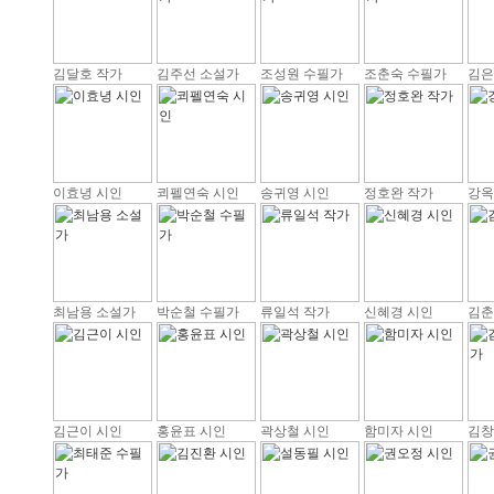
김달호 작가
김주선 소설가
조성원 수필가
조춘숙 수필가
김은
이효녕 시인
쾨펠연숙 시인
송귀영 시인
정호완 작가
강옥
최남용 소설가
박순철 수필가
류일석 작가
신혜경 시인
김춘
김근이 시인
홍윤표 시인
곽상철 시인
함미자 시인
김창