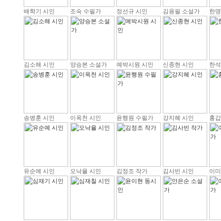
배학기 시인
조숙 수필가
정선규 시인
김용필 소설가
한명
김소해 시인
양승본 소설가
예박시원 시인
신종현 시인
한석
송병훈 시인
이옥천 시인
윤행원 수필가
강지혜 시인
홍갑
유순예 시인
오낙율 시인
김정조 작가
김사빈 시인
이미