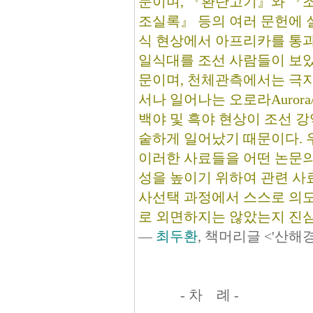
문이며, 『환단고기』와 『
조실록』 등의 여러 문헌에 
식 현상에서 아프리카를 통
일식대를 조선 사람들이 보았
문이며, 천체관측에서는 극
서나 일어나는 오로라Auror
백야 및 흑야 현상이 조선 
숱하게 일어났기 때문이다. 
이러한 사료들을 어떤 논문의
성을 높이기 위하여 관련 사
사선택 과정에서 스스로 의
로 외면하지는 않았는지 진심
―
최두환
, 책머리글 <'산해
- 차 례 -