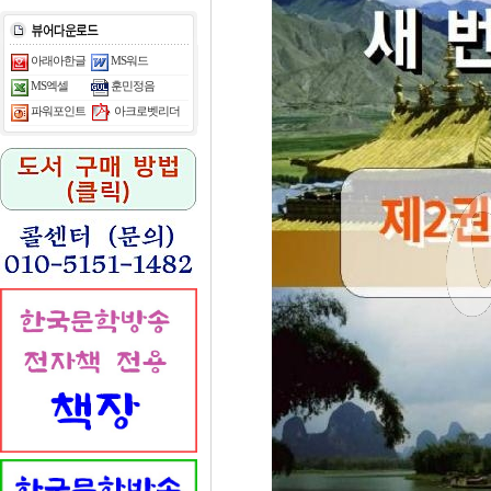
아래아한글
MS워드
MS엑셀
훈민정음
아크로벳리더
파워포인트