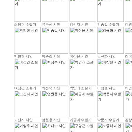
최원현 수필가
류금선 시인
임선자 시인
김종길 수필가
한병
박찬현 시인
박종길 시인
이상윤 시인
김규화 시인
최이
여정건 소설가
최정숙 시인
박영래 소설가
이창원 시인
채영
고산지 시인
엄원용 시인
이금례 수필가
박문자 수필가
김상