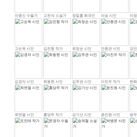
이종신 수필가
고천석 소설가
장일홍 희곡인
이승 시인
이정
고순옥 시인
김진항 작가
최정순 시인
안종관 시인
강인
김경자 시인
최동현 시인
김주관 시인
이진우 작가
한화
최면열 시인
홍당무 작가
김기산 시인
윤진원 시인
방우