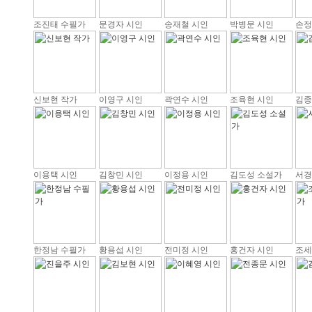
조진태 수필가
문경자 시인
송재철 시인
박병문 시인
손정
신보현 작가
이영구 시인
곽연수 시인
조육현 시인
김종
이용택 시인
김창민 시인
이정용 시인
김도성 소설가
서경
한정남 수필가
황용섭 시인
전미정 시인
홍건자 시인
조세