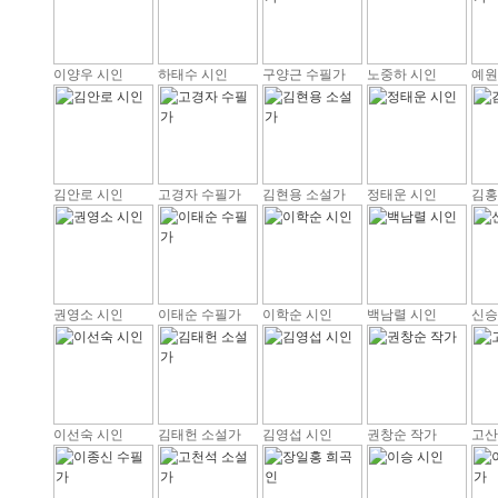
이양우 시인
하태수 시인
구양근 수필가
노중하 시인
예원
김안로 시인
고경자 수필가
김현용 소설가
정태운 시인
김홍
권영소 시인
이태순 수필가
이학순 시인
백남렬 시인
신승
이선숙 시인
김태헌 소설가
김영섭 시인
권창순 작가
고산