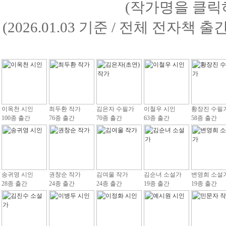
(작가명을 클릭
(2026.01.03 기준 / 전체 전자책 
이옥천 시인
최두환 작가
김은자 수필가
이철우 시인
황장진 수필
100종 출간
76종 출간
70종 출간
63종 출간
58종 출간
송귀영 시인
권창순 작가
김여울 작가
김순녀 소설가
변영희 소설
28종 출간
24종 출간
24종 출간
19종 출간
19종 출간