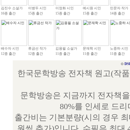
김진수 소설가
이병두 시인
이정화 시인
예시원 시인
민문자 작가
16종 출간
15종 출간
15종 출간
15종 출간
14종 출간
배수자 시인
류금선 작가
김용필 소설가
문재학 시인
노중하 시인
12종 출간
12종 출간
11종 출간
11종 출간
11종 출간
⊙
DS
한국문학방송 전자책 원고(작품) 접수
문학방송은 지금까지 전자책을 
80%를 인세로 드
출간비는 기본분량(시의 경우 최대 
원씩 추가)입니다. 수필은 최대 