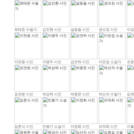
최태준 수필가
김진환 시인
설동필 시인
권오정 시인
이성
이찬용 시인
이병두 시인
김연하 시인
이은집 소설가
조윤
표연분 시인
박성락 시인
박종문 시인
박선자 수필가
김계
임춘식 시인
민봉기 소설가
이정화 시인
피덕희 시인
이월