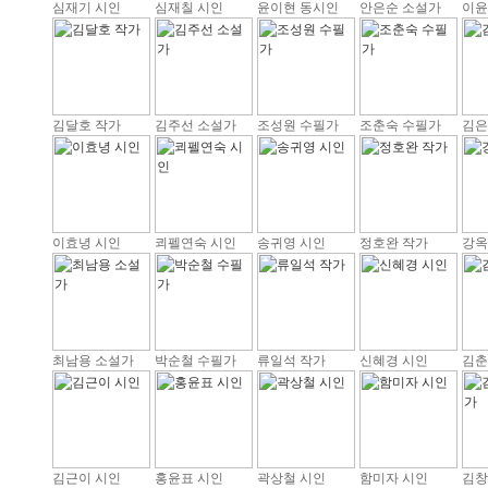
심재기 시인
심재칠 시인
윤이현 동시인
안은순 소설가
이윤
김달호 작가
김주선 소설가
조성원 수필가
조춘숙 수필가
김은
이효녕 시인
쾨펠연숙 시인
송귀영 시인
정호완 작가
강옥
최남용 소설가
박순철 수필가
류일석 작가
신혜경 시인
김춘
김근이 시인
홍윤표 시인
곽상철 시인
함미자 시인
김창