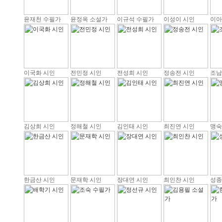
윤재천 수필가
윤정옥 소설가
이규석 수필가
이성이 시인
이아
이국화 시인
전민정 시인
전성희 시인
정송전 시인
조남
김상희 시인
정해철 시인
김인태 시인
최진연 시인
맹숙
한금산 시인
문재학 시인
장대연 시인
최인찬 시인
성종