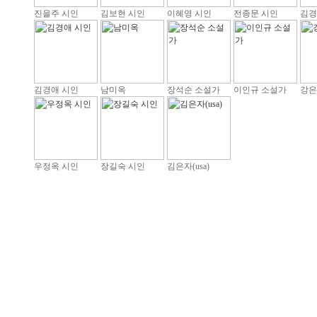
진을주 시인
김보현 시인
이혜영 시인
전종문 시인
김경
김경애 시인
남미옥
장석순 소설가
이인규 소설가
강은
우정옥 시인
장길숙 시인
김은자(usa)