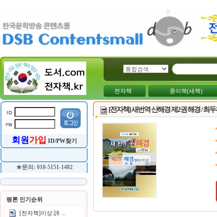
전자책
종이책(새책)
[전자책] 새번역 산해경 제2권 해경 / 최
회원
가입
ID/PW찾기
★문의: 010-5151-1482
평론 인기순위
[전자책]이상 詩 ...