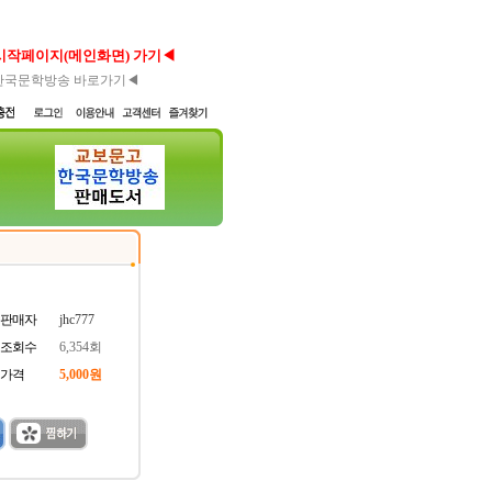
시작페이지(메인화면) 가기◀
한국문학방송 바로가기◀
판매자
jhc777
조회수
6,354회
가격
5,000원