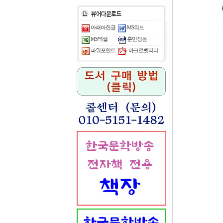
아래아한글
MS워드
MS엑셀
훈민정음
아크로벳리더
파워포인트