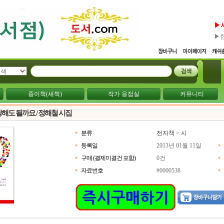
▶
▶
종이책(새책)
작가 응접실
커뮤니티
랑해도 될까요 / 정해철 시집
분류
전자책
>
시
등록일
2013년 01월 11일
구매 (결제미결건 포함)
0건
자료번호
#0000538