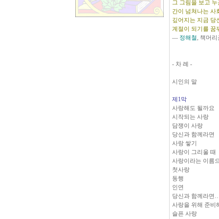
그 그림을 보고 누
간이 넘쳐나는 사
깊어지는 지금 당
계절이 되기를 꿈
―
정해철
, 책머리
- 차 례 -
시인의 말
제1막
사랑해도 될까요
시작되는 사랑
담쟁이 사랑
당신과 함께라면
사랑 쌓기
사랑이 그리울 때
사랑이라는 이름
첫사랑
동행
인연
당신과 함께라면
사랑을 위해 준비
슬픈 사랑