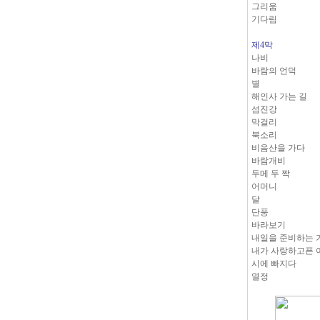
그리움
기다림
제4막
나비
바람의 언덕
별
해인사 가는 길
섬진강
막걸리
북소리
비음산을 가다
바람개비
두메 두 짝
어머니
달
단풍
바라보기
내일을 준비하는 
내가 사랑하고픈 
시에 빠지다
열정