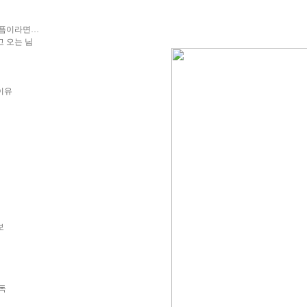
아픔이라면…
 오는 님
이유
보
독