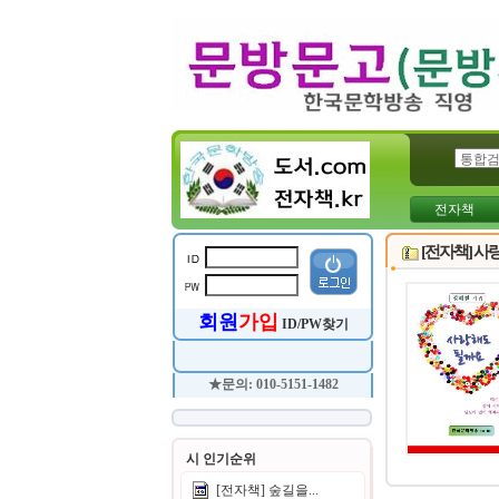
전자책
[전자책] 사
회원
가입
ID/PW찾기
★문의: 010-5151-1482
시 인기순위
[전자책] 숲길을...