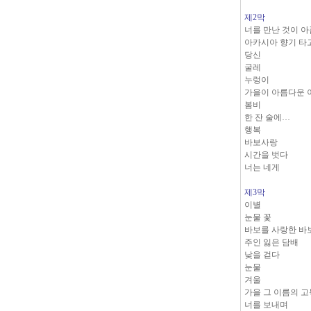
제2막
너를 만난 것이 
아카시아 향기 타고
당신
굴레
누렁이
가을이 아름다운 
봄비
한 잔 술에…
행복
바보사랑
시간을 벗다
너는 네게
제3막
이별
눈물 꽃
바보를 사랑한 바
주인 잃은 담배
낮을 걷다
눈물
겨울
가을 그 이름의 고
너를 보내며