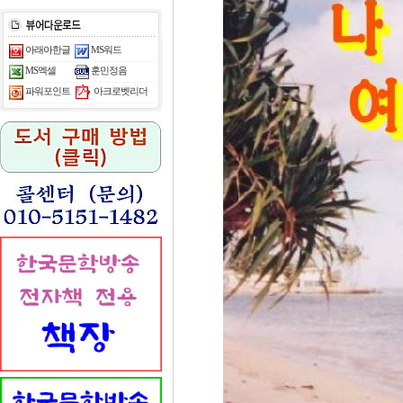
아래아한글
MS워드
MS엑셀
훈민정음
아크로벳리더
파워포인트