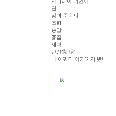
사마리아 여인아
연
삶과 죽음의
조화
종말
종점
새벽
단장(斷腸)
나 어쩌다 여기까지 왔네