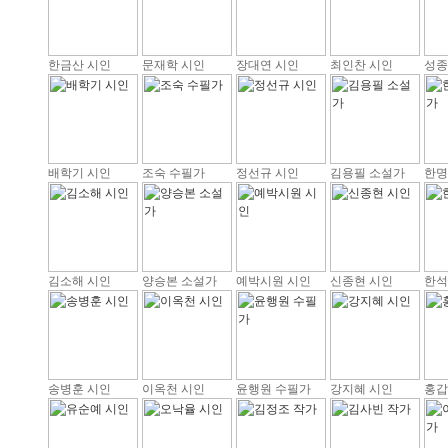
한금산 시인
문재학 시인
장대연 시인
최인찬 시인
성종
배학기 시인
조숙 수필가
정선규 시인
김용필 소설가
한명
김소해 시인
양승본 소설가
예박시원 시인
신종현 시인
한석
송병훈 시인
이옥천 시인
윤행원 수필가
강지혜 시인
홍갑