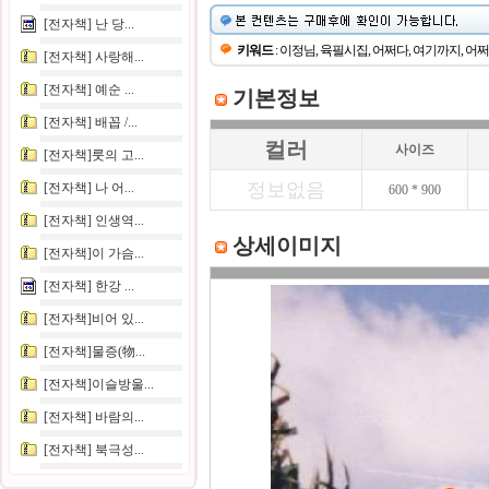
[전자책] 난 당...
키워드
: 이정님, 육필시집, 어쩌다, 여기까지, 
[전자책] 사랑해...
[전자책] 예순 ...
기본정보
[전자책] 배꼽 /...
컬러
사이즈
[전자책]룻의 고...
정보없음
[전자책] 나 어...
600 * 900
[전자책] 인생역...
상세이미지
[전자책]이 가슴...
[전자책] 한강 ...
[전자책]비어 있...
[전자책]물증(物...
[전자책]이슬방울...
[전자책] 바람의...
[전자책] 북극성...