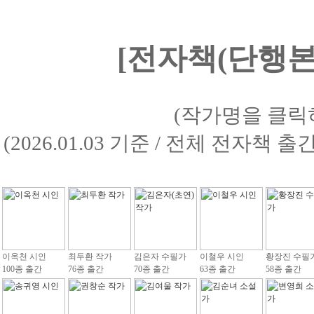
[전자책(단행본)
(작가명을 클릭
(2026.01.03 기준 / 전체 전자책 
이옥천 시인
최두환 작가
김은자 수필가
이철우 시인
황장진 수필
100종 출간
76종 출간
70종 출간
63종 출간
58종 출간