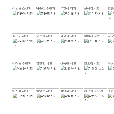
최남용 소설가
박순철 수필가
류일석 작가
신혜경 시인
김춘
김근이 시인
홍윤표 시인
곽상철 시인
함미자 시인
김창
최태준 수필가
김진환 시인
설동필 시인
권오정 시인
이성
이찬용 시인
이병두 시인
김연하 시인
이은집 소설가
조윤