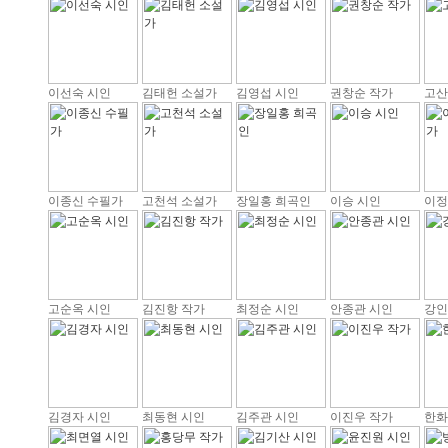
이선숙 시인
김태헌 소설가
김영섭 시인
권창순 작가
고산
이종신 수필가
고천석 소설가
장일홍 희곡인
이승 시인
이정
고순옥 시인
김진항 작가
최정순 시인
안종관 시인
강인
김경자 시인
최동현 시인
김주관 시인
이진우 작가
한화