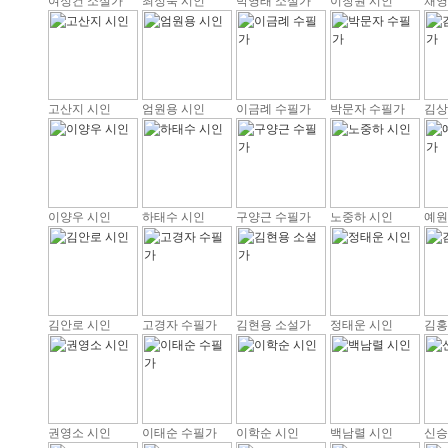
여정건 소설가
최정숙 시인
박영래 소설가
이창원 시인
채영
고산지 시인
엄원용 시인
이금례 수필가
박문자 수필가
김상
이양우 시인
하태수 시인
구양근 수필가
노중하 시인
예원
김안로 시인
고경자 수필가
김현용 소설가
정태운 시인
김홍
권영소 시인
이태순 수필가
이학순 시인
백남렬 시인
신승