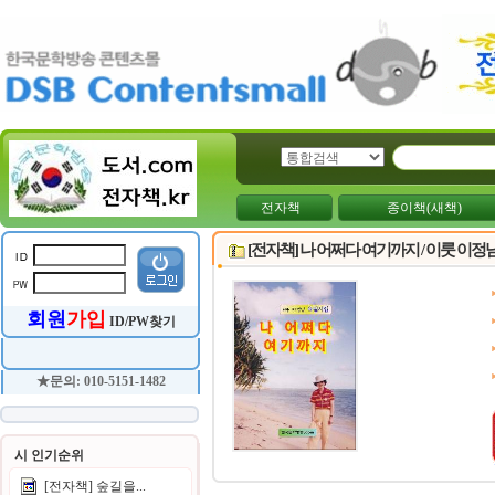
전자책
종이책(새책)
[전자책] 나 어쩌다 여기까지 / 이룻 이
회원
가입
ID/PW찾기
★문의: 010-5151-1482
시 인기순위
[전자책] 숲길을...