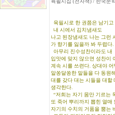
육필시집 (전자책) / 한국문
육필시로 한 권쯤은 남기고
내 시에서 김치냄새도
나고 된장냄새도 나는 그런 
가 향기를 잃을까 봐 두렵다.
아무리 진수성찬이라도 내
입맛에 맞지 않으면 성찬이 아
계속 시를 쓰련다. 상대야 
알쏭달쏭한 말들을 다 동원해놓
대를 갖다 대는 시들을 대할
생각한다.
“저희는 자기 몸만 기르는 
또 죽어 뿌리까지 뽑힌 열매
자기의 수치의 거품을 뿜는 