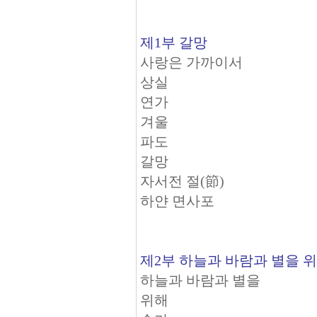
제1부 갈망
사랑은 가까이서
상실
연가
겨울
파도
갈망
자서전 절(節)
하얀 면사포
제2부 하늘과 바람과 별을 
하늘과 바람과 별을
위해