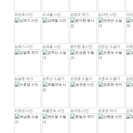
유순예 시인
오낙율 시인
김정조 작가
김사빈 시인
이미
심재기 시인
심재칠 시인
윤이현 동시인
안은순 소설가
이윤
김달호 작가
김주선 소설가
조성원 수필가
조춘숙 수필가
김은
이효녕 시인
쾨펠연숙 시인
송귀영 시인
정호완 작가
강옥