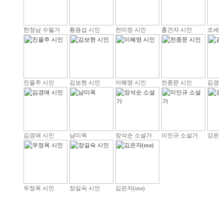
한정남 수필가
황용섭 시인
전미정 시인
홍건자 시인
조세
진을주 시인
김보현 시인
이혜영 시인
전종문 시인
김경
김경애 시인
남미옥
장석순 소설가
이인규 소설가
강은
우정옥 시인
장길숙 시인
김은자(usa)