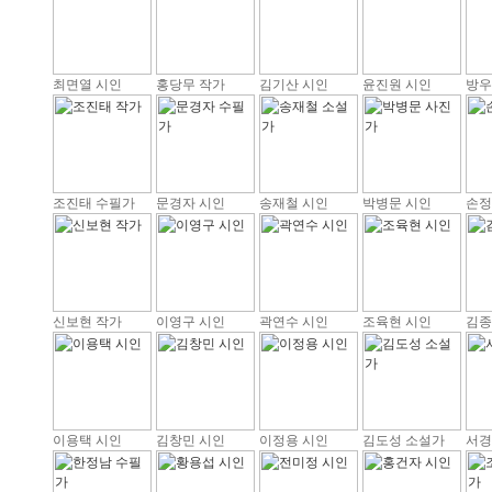
최면열 시인
홍당무 작가
김기산 시인
윤진원 시인
방우
조진태 수필가
문경자 시인
송재철 시인
박병문 시인
손정
신보현 작가
이영구 시인
곽연수 시인
조육현 시인
김종
이용택 시인
김창민 시인
이정용 시인
김도성 소설가
서경