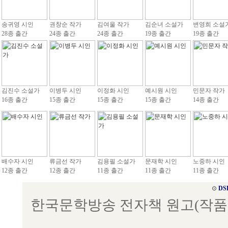
송귀영 시인
권창순 작가
김여울 작가
김순녀 소설가
변영희 소설
28종 출간
24종 출간
24종 출간
19종 출간
19종 출간
김진수 소설가
이병두 시인
이정화 시인
예시원 시인
민문자 작가
16종 출간
15종 출간
15종 출간
15종 출간
14종 출간
배수자 시인
류금선 작가
김용필 소설가
문재학 시인
노중하 시인
12종 출간
12종 출간
11종 출간
11종 출간
11종 출간
⊙
DS
한국문학방송 전자책 원고(작품) 접수