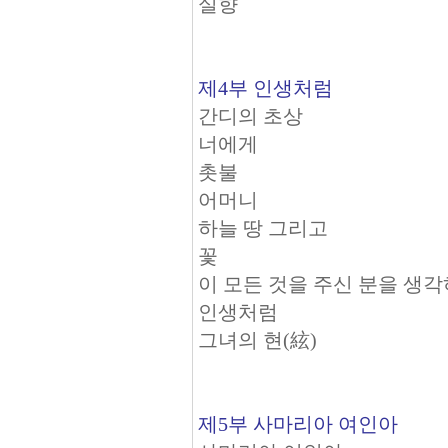
실향
제4부 인생처럼
간디의 초상
너에게
촛불
어머니
하늘 땅 그리고
꽃
이 모든 것을 주신 분을 생
인생처럼
그녀의 현(絃)
제5부 사마리아 여인아