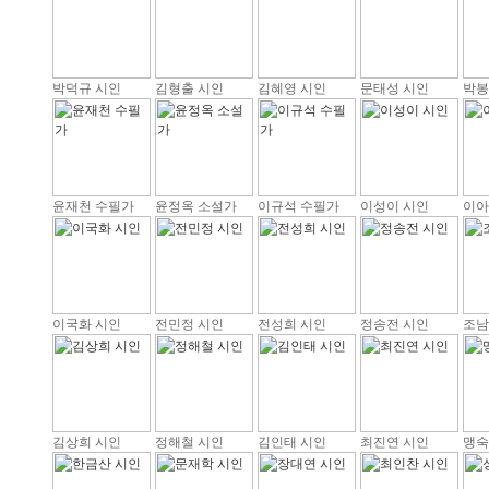
박덕규 시인
김형출 시인
김혜영 시인
문태성 시인
박봉
윤재천 수필가
윤정옥 소설가
이규석 수필가
이성이 시인
이아
이국화 시인
전민정 시인
전성희 시인
정송전 시인
조남
김상희 시인
정해철 시인
김인태 시인
최진연 시인
맹숙