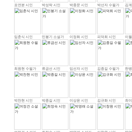
표연분 시인
박성락 시인
박종문 시인
박선자 수필가
김계
임춘식 시인
민봉기 소설가
이정화 시인
피덕희 시인
이월
최원현 수필가
류금선 시인
임선자 시인
김종길 수필가
한병
박찬현 시인
박종길 시인
이상윤 시인
김규화 시인
최이