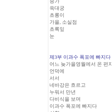
송가
쑥대궁
초롱이
가을, 소실점
초록잎
눈
제3부 이과수 폭포에 빠지다
어느 늦가을영월에서 온 편
언덕에
서서
네바강은 흐르고
누워서 만년
다비식을 보며
이과수 폭포에 빠지다