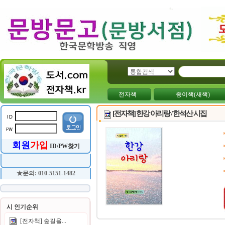
전자책
종이책(새책)
[전자책] 한강 아리랑 / 한석산 시집
회원
가입
ID/PW찾기
★문의: 010-5151-1482
시 인기순위
[전자책] 숲길을...