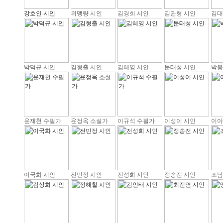
강호인 시인
위맹량 시인
김경희 시인
김관형 시인
김대
박덕규 시인
김형출 시인
김혜영 시인
문태성 시인
박봉
윤재천 수필가
윤정옥 소설가
이규석 수필가
이성이 시인
이아
이국화 시인
전민정 시인
전성희 시인
정송전 시인
조남