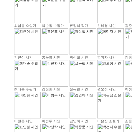
최남용 소설가
박순철 수필가
류일석 작가
신혜경 시인
김춘
김근이 시인
홍윤표 시인
곽상철 시인
함미자 시인
김창
최태준 수필가
김진환 시인
설동필 시인
권오정 시인
이성
이찬용 시인
이병두 시인
김연하 시인
이은집 소설가
조윤