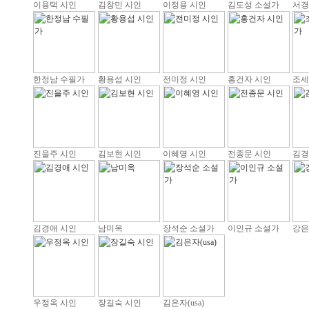
이용택 시인
김창민 시인
이정용 시인
김도성 소설가
서경
한정남 수필가
황용섭 시인
전미정 시인
홍건자 시인
조세
진을주 시인
김보현 시인
이혜영 시인
전종문 시인
김경
김경애 시인
남미옥
장석순 소설가
이인규 소설가
강은
우정옥 시인
장길숙 시인
김은자(usa)