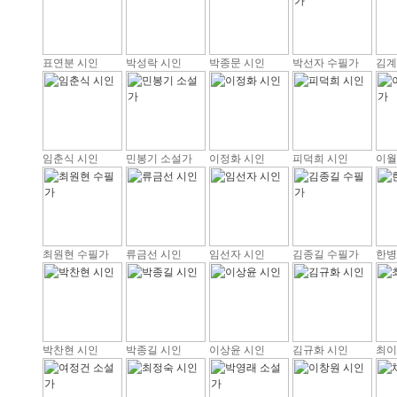
표연분 시인
박성락 시인
박종문 시인
박선자 수필가
김계
임춘식 시인
민봉기 소설가
이정화 시인
피덕희 시인
이월
최원현 수필가
류금선 시인
임선자 시인
김종길 수필가
한병
박찬현 시인
박종길 시인
이상윤 시인
김규화 시인
최이