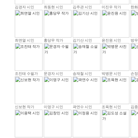
김경자 시인
최동현 시인
김주관 시인
이진우 작가
한화
최면열 시인
홍당무 작가
김기산 시인
윤진원 시인
방우
조진태 수필가
문경자 시인
송재철 시인
박병문 시인
손정
신보현 작가
이영구 시인
곽연수 시인
조육현 시인
김종