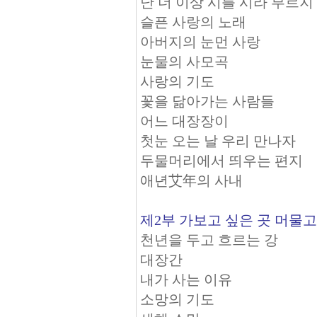
난 더 이상 시를 시라 부르지
슬픈 사랑의 노래
아버지의 눈먼 사랑
눈물의 사모곡
사랑의 기도
꽃을 닮아가는 사람들
어느 대장장이
첫눈 오는 날 우리 만나자
두물머리에서 띄우는 편지
애년艾年의 사내
제2부 가보고 싶은 곳 머물고
천년을 두고 흐르는 강
대장간
내가 사는 이유
소망의 기도