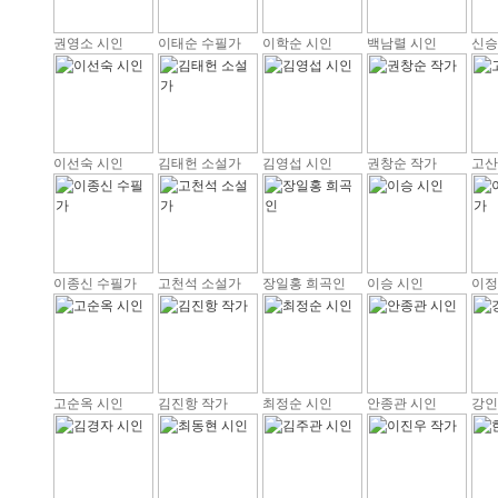
권영소 시인
이태순 수필가
이학순 시인
백남렬 시인
신승
이선숙 시인
김태헌 소설가
김영섭 시인
권창순 작가
고산
이종신 수필가
고천석 소설가
장일홍 희곡인
이승 시인
이정
고순옥 시인
김진항 작가
최정순 시인
안종관 시인
강인