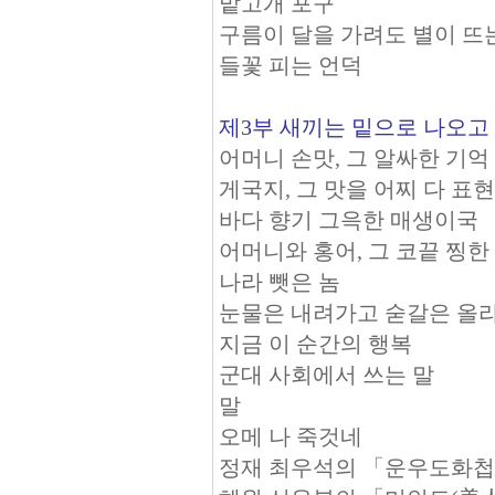
밭고개 포구
구름이 달을 가려도 별이 뜨
들꽃 피는 언덕
제3부 새끼는 밑으로 나오고
어머니 손맛, 그 알싸한 기억
게국지, 그 맛을 어찌 다 표
바다 향기 그윽한 매생이국
어머니와 홍어, 그 코끝 찡한
나라 뺏은 놈
눈물은 내려가고 숟갈은 올
지금 이 순간의 행복
군대 사회에서 쓰는 말
말
오메 나 죽것네
정재 최우석의 「운우도화첩