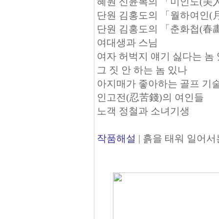
혜원 신윤복의 「미인도(美
단원 김홍도의 「월하여인(
단원 김홍도의 「춘화첩(春
여대생과 스님
여자 허벅지 얘기 싫다는 놈
그 짓 안 하는 놈 있나
아지매가 좋아하는 골프 기
인고전(忍苦錢)의 여인들
노객 정철과 소녀기생
작품해설
| 흙을 태워 일어서