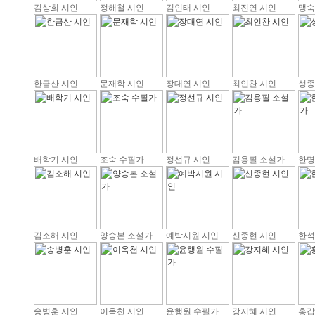
김상희 시인
정해철 시인
김인태 시인
최진연 시인
맹숙
한금산 시인
문재학 시인
장대연 시인
최인찬 시인
성종
배학기 시인
조숙 수필가
정선규 시인
김용필 소설가
한명
김소해 시인
양승본 소설가
예박시원 시인
신종현 시인
한석
송병훈 시인
이옥천 시인
윤행원 수필가
강지혜 시인
홍갑