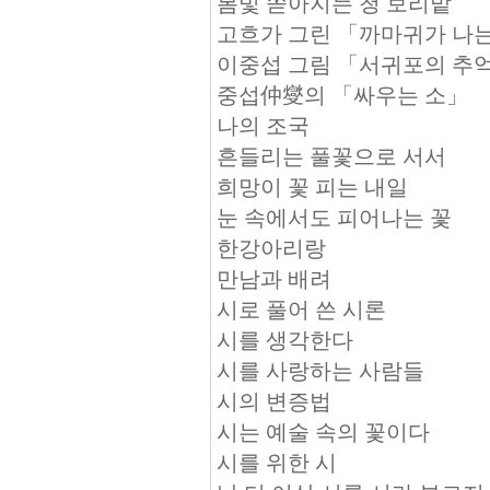
봄빛 쏟아지는 청 보리밭
고흐가 그린 「까마귀가 나
이중섭 그림 「서귀포의 추
중섭仲燮의 「싸우는 소」
나의 조국
흔들리는 풀꽃으로 서서
희망이 꽃 피는 내일
눈 속에서도 피어나는 꽃
한강아리랑
만남과 배려
시로 풀어 쓴 시론
시를 생각한다
시를 사랑하는 사람들
시의 변증법
시는 예술 속의 꽃이다
시를 위한 시