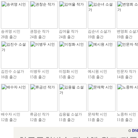
송귀영 시인
권창순 작가
김여울 작가
김순녀 소설가
변영희 소설
28종 출간
24종 출간
24종 출간
19종 출간
19종 출간
김진수 소설가
이병두 시인
이정화 시인
예시원 시인
민문자 작가
16종 출간
15종 출간
15종 출간
15종 출간
14종 출간
배수자 시인
류금선 작가
김용필 소설가
문재학 시인
노중하 시인
12종 출간
12종 출간
11종 출간
11종 출간
11종 출간
⊙
DS