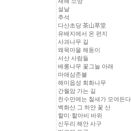
새해 소망
설날
추석
다산초당 茶山草堂
유배지에서 온 편지
사과나무 길
왜목마을 해돋이
서산 사람들
배롱나무 꽃그늘 아래
마애삼존불
해미읍성 회화나무
간월암 가는 길
천수만에는 철새가 모여든다
백화산 그 하얀 꽃 산
할미·할아비 바위
신두리 해안 사구