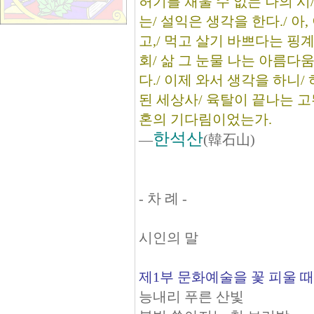
허기를 채울 수 없는 나의 시
는/ 설익은 생각을 한다./ 아
고,/ 먹고 살기 바쁘다는 핑
회/ 삶 그 눈물 나는 아름다움
다./ 이제 와서 생각을 하니/
된 세상사/ 육탈이 끝나는 고
혼의 기다림이었는가.
한석산
―
(韓石山)
- 차 례 -
시인의 말
제1부 문화예술을 꽃 피울 때
능내리 푸른 산빛