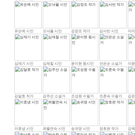
유순예 시인
오낙율 시인
김정조 작가
김사빈 시인
이미
심재기 시인
심재칠 시인
윤이현 동시인
안은순 소설가
이윤
김달호 작가
김주선 소설가
조성원 수필가
조춘숙 수필가
김은
이효녕 시인
쾨펠연숙 시인
송귀영 시인
정호완 작가
강옥