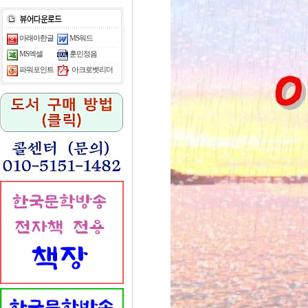
아래아한글
MS워드
MS엑셀
훈민정음
아크로벳리더
파워포인트