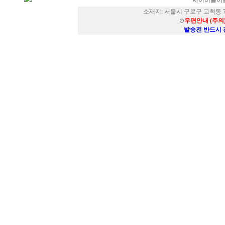
사이버몰이용
소재지: 서울시 구로구 고척동 73
⊙
우편안내 (주의
발송전 반드시 