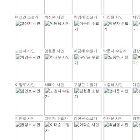
여정건 소설가
최정숙 시인
박영래 소설가
이창원 시인
채영
고산지 시인
엄원용 시인
이금례 수필가
박문자 수필가
김상
이양우 시인
하태수 시인
구양근 수필가
노중하 시인
예원
김안로 시인
고경자 수필가
김현용 소설가
정태운 시인
김홍