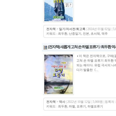
전자책
>
일기/자서전/회고록
| 2024년 01월 02일 | 5
키워드 : 최두환, 난중일기, 진본, 초서체, 역주
[전자책] 새롭게 고쳐 쓴 하멜 표류기 / 최두환 
◑ 이 책은 전자책으로, 구매(결제)시 바
고쳐 쓴 하멜 표류기 최두환 역
되는 해이다. 유럽 극서의 나
다가 탈출한《...
전자책
>
역사
| 2022년 10월 12일 | 5,000원 | 등록자 :
키워드 : 최두환, 하멜, 표류기, 하멜표류기