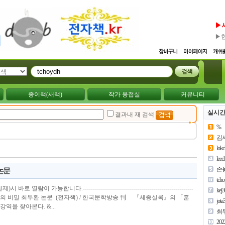
▶
▶
종이책(새책)
작가 응접실
커뮤니티
실시간
결과내 재 검색
%
김
lok
lee
손
 논문
tch
열람이 가능합니다.-------------------------------------------------------
kej
훈민정음의 비밀 최두환 논문 (전자책) / 한국문학방송 刊 『세종실록』의 「훈
jota
역을 찾아본다. &...
최
202