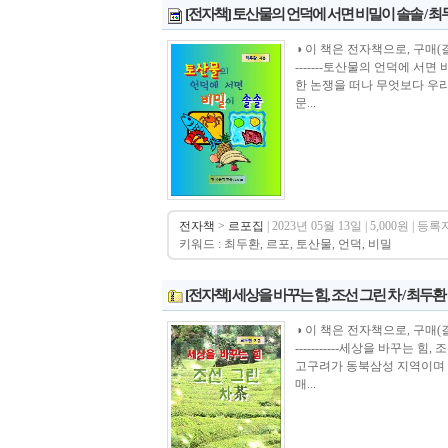
[전자책] 토산물의 언덕에 서면 비밀이 솔솔 / 
◑ 이 책은 전자책으로, 구매(결제)후 바로 
-------토산물의 언덕에 서
한 논쟁을 떠나 무엇보다 우
문...
전자책
>
르포집
| 2023년 05월 13일 | 5,000원 | 등록자
키워드 : 최두환, 르포, 토산물, 언덕, 비밀
[전자책] 세상을 바꾸는 힘, 조선 그린 차 / 최두환
◑ 이 책은 전자책으로, 구매(결제)시 바로 
-----------세상을 바꾸는
고구려가 동북삼성 지역이며 
매...