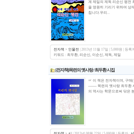
계 제일의 제독 리순신 평전 
을 영원히 기리기 위하여 상재
칩니다.우리...
전자책
>
인물전
| 2013년 11월 17일 | 5,000원 | 등록자
키워드 : 최두환, 리순신, 이순신, 제독, 제일
[전자책]목련의 옛사랑 / 최두환 시집
☞ 이 책은 전자책이며, 구매(결제)시 바로 
------- 목련의 옛사랑 최두환 시
의 역사는 학문으로써 닦은 분
전자책
>
시
| 2013년 08월 22일 | 5,000원 | 등록자 :
t