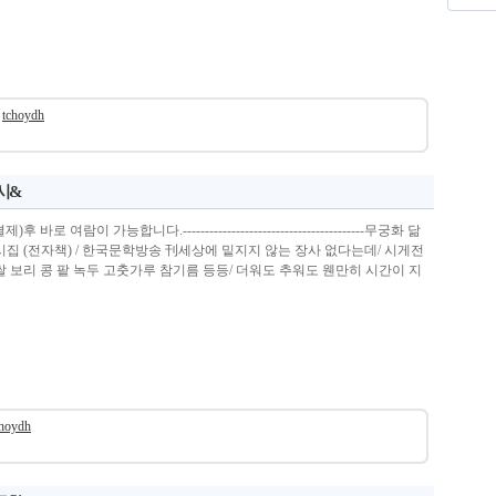
tchoydh
 시&
로 여람이 가능합니다.-----------------------------------------무궁화 닮
시집 (전자책) / 한국문학방송 刊세상에 밑지지 않는 장사 없다는데/ 시게전
쌀 보리 콩 팥 녹두 고춧가루 참기름 등등/ 더워도 추워도 웬만히 시간이 지
choydh