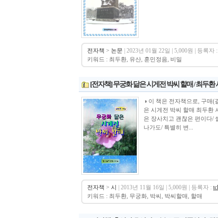
전자책
>
논문
| 2023년 01월 22일 | 5,000원 | 등록자 :
키워드 : 최두환, 유산, 훈민정음, 비밀
[전자책] 무궁화 닮은 시게전 박씨 할매 / 최두환
◑ 이 책은 전자책으로, 구매(결제)후 바
은 시게전 박씨 할매 최두환 
은 장사치고 괜찮은 편이다/ 
나가도/ 특별히 변...
전자책
>
시
| 2013년 11월 16일 | 5,000원 | 등록자 :
t
키워드 : 최두환, 무궁화, 박씨, 박씨할매, 할매