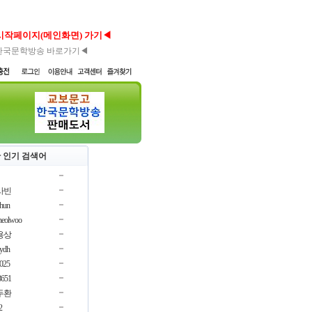
시작페이지(메인화면) 가기◀
한국문학방송 바로가기◀
 인기 검색어
사빈
chun
cheolwoo
용상
oydh
3025
3651
두환
2