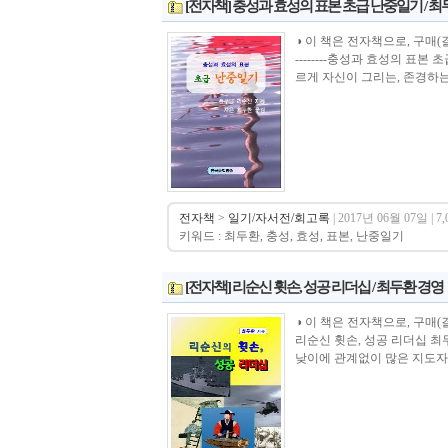
[전자책] 충성과 효성의 표본 초급 난중일기 / 
◑ 이 책은 전자책으로, 구매(결제)시 바로 
--------충성과 효성의 표
르게 자신이 그리는, 존경하는
전자책
>
일기/자서전/회고록
| 2017년 06월 07일 | 7
키워드 : 최두환, 충성, 효성, 표본, 난중일기
[전자책] 리순신 휫손, 성공 리더십 / 최두환 경영
◑ 이 책은 전자책으로, 구매(결제)시 바로 
리순신 휫손, 성공 리더십 최
낮이에 관계없이 많은 지도자들