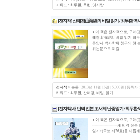
키워드 : 최두환, 목련, 옛사랑
[전자책] 산해경山海經의 비밀 읽기 / 최두환 역
◑ 이 책은 전자책으로, 구매(결제)후 바로
해경山海經의 비밀 읽기 최두환
동양사 박사학위 청구의 첫 
위논문으로 제출...
전자책
>
논문
| 2013년 11월 16일 | 5,000원 | 등록자 :
키워드 : 최두환, 산해경, 비밀, 읽기
[전자책]새 번역 진본 초서체 난중일기 / 최두환
◑ 이 책은 전자책으로, 구매(결제)를 하면
--------------------
일기>(국보 제76호)를 새롭게